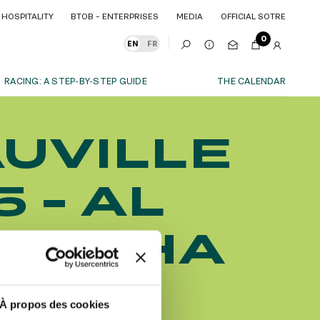
HOSPITALITY
BTOB – ENTERPRISES
MEDIA
OFFICIAL SOTRE
HOSPITALITY
BTOB – ENTERPRISES
MEDIA
OFFICIAL SOTRE
0
EN
FR
RACING: A STEP-BY-STEP GUIDE
THE CALENDAR
s
OUR EXPERIENCES
UVILLE
S
ITY
AS A FAMILY
ITMENTS
ITY
AS A FAMILY
 - AL
WITH FRIENDS
WITH FRIENDS
date!
AS A COUPLE
AS A COUPLE
D DOHA
FOR SPORT
FOR SPORT
CORPORATE EVENTS
CORPORATE EVENTS
S ANS
SUBSCRIBE
À propos des cookies