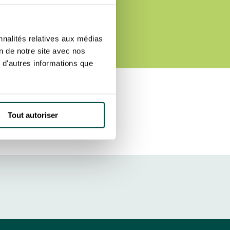
 THE
ut at any time using the “Manage my
SUBSCRIBE
sletters as well as information
nnalités relatives aux médias
t more
about how your data and
on de notre site avec nos
 d'autres informations que
DRESS CODE
Tout autoriser