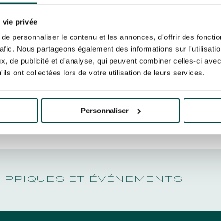
N PARTY - CYGAMES GRAND
TES FROM
ARIS - 14TH JULY
 tracking pixel to track email opens and tailor their content and frequency. I can opt o
N PARTY - CYGAMES GRAND
 vie privée
ARIS - 14TH JULY
rise France Galop to store and process your email address in order to send you its new
WINNERS
e personnaliser le contenu et les annonces, d'offrir des fonctio
ribe at any time by using the “unsubscribe” link displayed in the newsletter.
Find ou
rafic. Nous partageons également des informations sur l'utilisati
, de publicité et d'analyse, qui peuvent combiner celles-ci avec
ils ont collectées lors de votre utilisation de leurs services.
ING
BTOB – ENTERPRISES
Personnaliser
HIPPIQUES ET ÉVÉNEMENTS