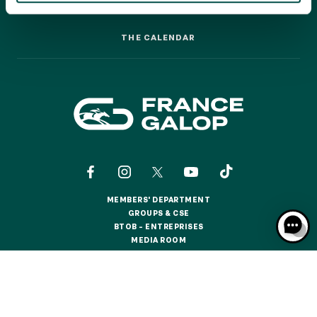
GRAND PRIX DE SAINT-CLOUD
RACING: A STEP-BY-STEP GUIDE
RACING: A STEP-BY-STEP GUIDE
JEUXDI BY PARISLONGCHAMP
THE CALENDAR
JEUXDI BY PARISLONGCHAMP
THE CALENDAR
LA GARDEN PARTY - CYGAMES GRAND PRIX DE PARIS -
14TH JULY
LA GARDEN PARTY - CYGAMES GRAND PRIX DE PARIS -
14TH JULY
ALL OUR EVENTS
OFFERS, PASSES AND MEMBERSHIPS
MEMBERS' DEPARTMENT
MEMBERS' DEPARTMENT
GROUPS & CSE
GROUPS & CSE
SEASON TICKET OFFERS
BTOB – ENTREPRISES
BTOB – ENTREPRISES
SEASON TICKET OFFERS
MEDIA ROOM
MEDIA ROOM
NEWS
NEWS
ALL RACE DAYS
ALL RACE DAYS
CONTACTS
ABOUT US
PARTNERS
COOKIES
PARKING
PARKING