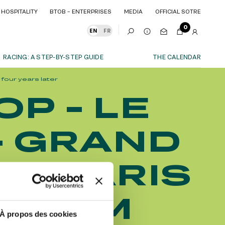
HOSPITALITY
BTOB – ENTERPRISES
MEDIA
OFFICIAL SOTRE
HOSPITALITY
BTOB – ENTERPRISES
MEDIA
OFFICIAL SOTRE
0
EN
FR
RACING: A STEP-BY-STEP GUIDE
THE CALENDAR
four years later
OUR EXPERIENCES
P - LE
S
ITY
AS A FAMILY
ITMENTS
ITY
AS A FAMILY
- GRAND
WITH FRIENDS
WITH FRIENDS
date!
AS A COUPLE
AS A COUPLE
E PARIS
FOR SPORT
FOR SPORT
CORPORATE EVENTS
CORPORATE EVENTS
EL JEM
SUBSCRIBE
À propos des cookies