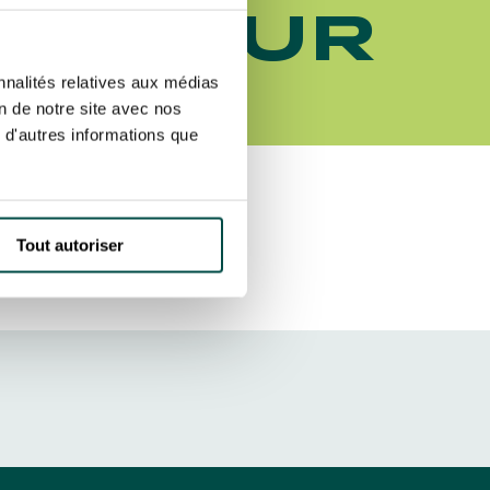
LE FOUR
ut at any time using the “Manage my
SUBSCRIBE
sletters as well as information
ER
nnalités relatives aux médias
t more
about how your data and
on de notre site avec nos
 d'autres informations que
DRESS CODE
Tout autoriser