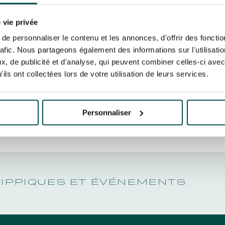
N PARTY - CYGAMES GRAND
S HIS TIT
ARIS - 14TH JULY
 tracking pixel to track email opens and tailor their content and frequency. I can opt o
N PARTY - CYGAMES GRAND
 vie privée
ARIS - 14TH JULY
rise France Galop to store and process your email address in order to send you its new
EARS LAT
e personnaliser le contenu et les annonces, d'offrir des fonctio
ribe at any time by using the “unsubscribe” link displayed in the newsletter.
Find ou
rafic. Nous partageons également des informations sur l'utilisati
, de publicité et d'analyse, qui peuvent combiner celles-ci avec
ils ont collectées lors de votre utilisation de leurs services.
ING
BTOB – ENTERPRISES
Personnaliser
HIPPIQUES ET ÉVÉNEMENTS