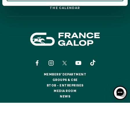
GRAND PRIX DE SAINT-CLOUD
THE CALENDAR
THE CALENDAR
JEUXDI BY PARISLONGCHAMP
JEUXDI BY PARISLONGCHAMP
LA GARDEN PARTY - CYGAMES GRAND PRIX DE PARIS -
14TH JULY
LA GARDEN PARTY - CYGAMES GRAND PRIX DE PARIS -
14TH JULY
ALL OUR EVENTS
MEMBERS' DEPARTMENT
OFFERS, PASSES AND MEMBERSHIPS
MEMBERS' DEPARTMENT
GROUPS & CSE
GROUPS & CSE
BTOB – ENTREPRISES
BTOB – ENTREPRISES
MEDIA ROOM
SEASON TICKET OFFERS
MEDIA ROOM
NEWS
SEASON TICKET OFFERS
NEWS
ALL RACE DAYS
ALL RACE DAYS
CONTACTS
ABOUT US
PARTNERS
COOKIES
PARKING
DATA PROTECTION
LEGAL NOTICES
PARKING