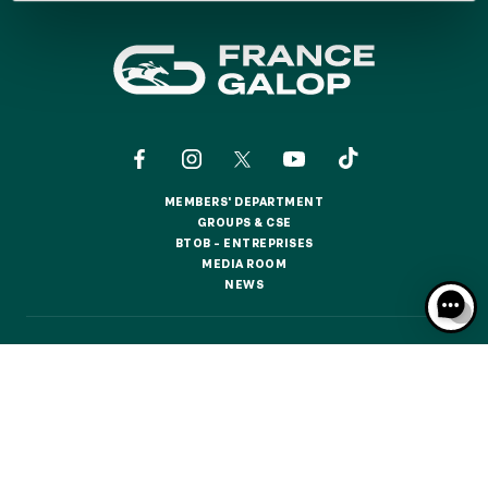
GRAND PRIX DE SAINT-CLOUD
JEUXDI BY PARISLONGCHAMP
JEUXDI BY PARISLONGCHAMP
LA GARDEN PARTY - CYGAMES GRAND PRIX DE PARIS -
14TH JULY
LA GARDEN PARTY - CYGAMES GRAND PRIX DE PARIS -
14TH JULY
ALL OUR EVENTS
MEMBERS' DEPARTMENT
MEMBERS' DEPARTMENT
GROUPS & CSE
GROUPS & CSE
BTOB – ENTREPRISES
BTOB – ENTREPRISES
MEDIA ROOM
MEDIA ROOM
OFFERS, PASSES AND MEMBERSHIPS
NEWS
NEWS
SEASON TICKET OFFERS
CONTACTS
ABOUT US
PARTNERS
COOKIES
SEASON TICKET OFFERS
DATA PROTECTION
LEGAL NOTICES
ALL RACE DAYS
ALL RACE DAYS
RESPONSIBLE SPECULATION
CGU / CGV
PARKING
PARKING