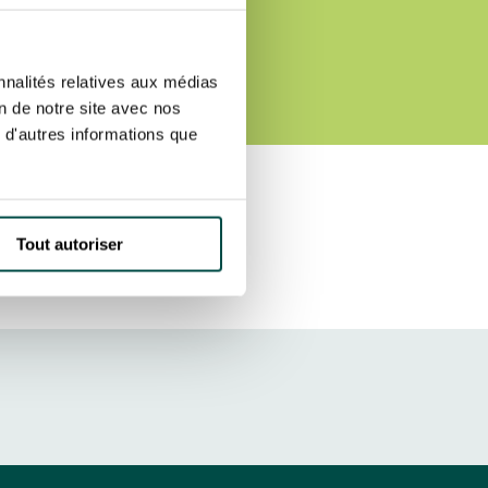
C DE
ut at any time using the “Manage my
SUBSCRIBE
sletters as well as information
E
nnalités relatives aux médias
t more
about how your data and
on de notre site avec nos
 d'autres informations que
DRESS CODE
Tout autoriser