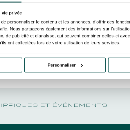
N PARTY - CYGAMES GRAND
X DE L'AR
ARIS - 14TH JULY
 tracking pixel to track email opens and tailor their content and frequency. I can opt o
N PARTY - CYGAMES GRAND
 vie privée
ARIS - 14TH JULY
rise France Galop to store and process your email address in order to send you its new
TRIOMPH
e personnaliser le contenu et les annonces, d'offrir des fonctio
ribe at any time by using the “unsubscribe” link displayed in the newsletter.
Find ou
rafic. Nous partageons également des informations sur l'utilisati
, de publicité et d'analyse, qui peuvent combiner celles-ci avec
ils ont collectées lors de votre utilisation de leurs services.
ING
BTOB – ENTERPRISES
Personnaliser
HIPPIQUES ET ÉVÉNEMENTS