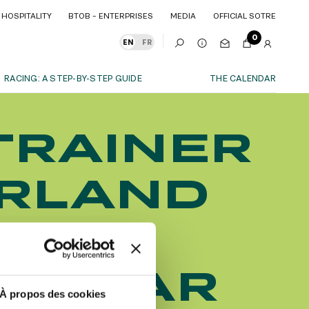
HOSPITALITY
BTOB – ENTERPRISES
MEDIA
OFFICIAL SOTRE
HOSPITALITY
BTOB – ENTERPRISES
MEDIA
OFFICIAL SOTRE
0
EN
FR
RACING: A STEP-BY-STEP GUIDE
THE CALENDAR
OUR EXPERIENCES
TRAINER
S
ITY
AS A FAMILY
ITMENTS
ITY
AS A FAMILY
ERLAND
WITH FRIENDS
WITH FRIENDS
date!
AS A COUPLE
AS A COUPLE
URE
FOR SPORT
FOR SPORT
CORPORATE EVENTS
CORPORATE EVENTS
 QATAR
SUBSCRIBE
À propos des cookies