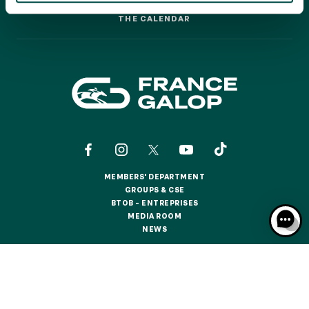
GRAND PRIX DE SAINT-CLOUD
THE CALENDAR
THE CALENDAR
JEUXDI BY PARISLONGCHAMP
JEUXDI BY PARISLONGCHAMP
LA GARDEN PARTY - CYGAMES GRAND PRIX DE PARIS -
14TH JULY
LA GARDEN PARTY - CYGAMES GRAND PRIX DE PARIS -
14TH JULY
ALL OUR EVENTS
MEMBERS' DEPARTMENT
OFFERS, PASSES AND MEMBERSHIPS
MEMBERS' DEPARTMENT
GROUPS & CSE
GROUPS & CSE
BTOB – ENTREPRISES
BTOB – ENTREPRISES
MEDIA ROOM
SEASON TICKET OFFERS
MEDIA ROOM
NEWS
SEASON TICKET OFFERS
NEWS
ALL RACE DAYS
ALL RACE DAYS
CONTACTS
ABOUT US
PARTNERS
COOKIES
PARKING
DATA PROTECTION
LEGAL NOTICES
PARKING