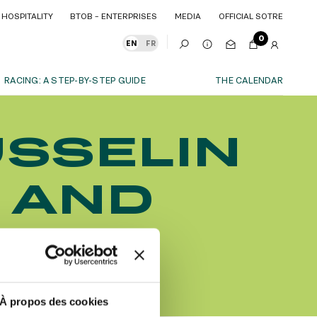
HOSPITALITY
BTOB – ENTERPRISES
MEDIA
OFFICIAL SOTRE
HOSPITALITY
BTOB – ENTERPRISES
MEDIA
OFFICIAL SOTRE
0
EN
FR
RACING: A STEP-BY-STEP GUIDE
THE CALENDAR
OUR EXPERIENCES
USSELIN
S
ITY
AS A FAMILY
ITMENTS
ITY
AS A FAMILY
T AND
WITH FRIENDS
WITH FRIENDS
date!
AS A COUPLE
AS A COUPLE
 THE
FOR SPORT
FOR SPORT
CORPORATE EVENTS
CORPORATE EVENTS
SUBSCRIBE
À propos des cookies