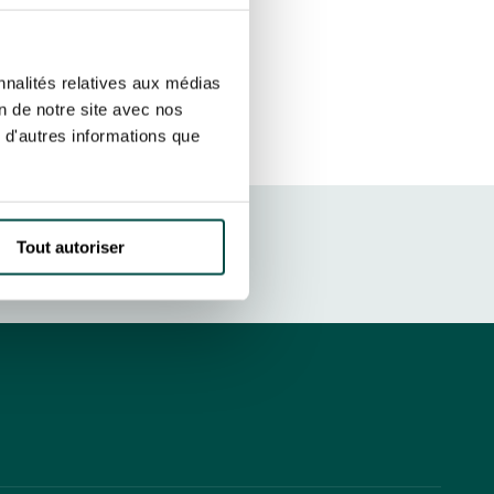
sletters as well as information
t more
about how your data and
SUBSCRIBE
nnalités relatives aux médias
on de notre site avec nos
 d'autres informations que
DRESS CODE
Tout autoriser