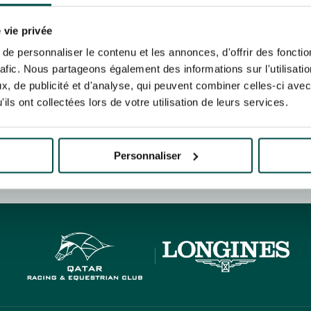
N PARTY - CYGAMES GRAND
ARIS - 14TH JULY
rise France Galop to store and process your email address in order to send you its new
N PARTY - CYGAMES GRAND
ribe at any time by using the “unsubscribe” link displayed in the newsletter.
Find ou
 vie privée
ARIS - 14TH JULY
e personnaliser le contenu et les annonces, d'offrir des fonctio
rafic. Nous partageons également des informations sur l'utilisati
, de publicité et d'analyse, qui peuvent combiner celles-ci avec
ils ont collectées lors de votre utilisation de leurs services.
ING
BTOB – ENTERPRISES
Personnaliser
HIPPIQUES ET ÉVÉNEMENTS