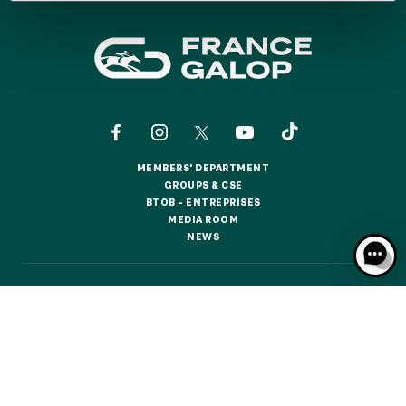
GRAND PRIX DE SAINT-CLOUD
JEUXDI BY PARISLONGCHAMP
JEUXDI BY PARISLONGCHAMP
LA GARDEN PARTY - CYGAMES GRAND PRIX DE PARIS -
14TH JULY
LA GARDEN PARTY - CYGAMES GRAND PRIX DE PARIS -
14TH JULY
ALL OUR EVENTS
MEMBERS' DEPARTMENT
MEMBERS' DEPARTMENT
GROUPS & CSE
GROUPS & CSE
BTOB – ENTREPRISES
BTOB – ENTREPRISES
MEDIA ROOM
MEDIA ROOM
OFFERS, PASSES AND MEMBERSHIPS
NEWS
NEWS
SEASON TICKET OFFERS
CONTACTS
ABOUT US
PARTNERS
COOKIES
SEASON TICKET OFFERS
DATA PROTECTION
LEGAL NOTICES
ALL RACE DAYS
ALL RACE DAYS
RESPONSIBLE SPECULATION
CGU / CGV
PARKING
PARKING