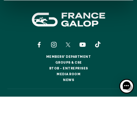
GRAND PRIX DE SAINT-CLOUD
JEUXDI BY PARISLONGCHAMP
JEUXDI BY PARISLONGCHAMP
LA GARDEN PARTY - CYGAMES GRAND PRIX DE PARIS -
14TH JULY
LA GARDEN PARTY - CYGAMES GRAND PRIX DE PARIS -
14TH JULY
ALL OUR EVENTS
MEMBERS' DEPARTMENT
MEMBERS' DEPARTMENT
GROUPS & CSE
GROUPS & CSE
BTOB – ENTREPRISES
BTOB – ENTREPRISES
MEDIA ROOM
MEDIA ROOM
OFFERS, PASSES AND MEMBERSHIPS
NEWS
NEWS
SEASON TICKET OFFERS
CONTACTS
ABOUT US
PARTNERS
COOKIES
SEASON TICKET OFFERS
DATA PROTECTION
LEGAL NOTICES
ALL RACE DAYS
ALL RACE DAYS
RESPONSIBLE SPECULATION
CGU / CGV
PARKING
PARKING