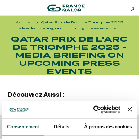
Accueil
Qatar Prix de l'Arc de Triomphe 2025
Events and ticketing
About us
- Media briefing on upcoming press events
QATAR PRIX DE L'ARC
DE TRIOMPHE 2025 -
NEWSLETTERS
EVENTS
ABOUT US
MEDIA BRIEFING ON
UPCOMING PRESS
Special deals, news and new
MEETING DE DEAUVILLE BARRIÈRE
ABOUT US
additions: stay up-to-date!
EVENTS
MEETING DE DEAUVILLE BARRIÈRE
ABOUT US
QATAR ARC TRIALS
OUR EQUINE WELFARE COMMITMENTS
QATAR ARC TRIALS
OUR EQUINE WELFARE COMMITMENTS
Découvrez Aussi :
À LA DÉCOUVERTE DE L'HIPPODROME
ENVIRONMENTAL RESPONSIBILITY
À LA DÉCOUVERTE DE L'HIPPODROME
ENVIRONMENTAL RESPONSIBILITY
QATAR PRIX DE L'ARC DE TRIOMPHE
QATAR PRIX DE L'ARC DE TRIOMPHE
Consentement
Détails
À propos des cookies
SUBSCRIBE
FRANCE GALOP - COURSES
FAMILY RACE DAYS - L'HIPPODROME EN FAMILLE