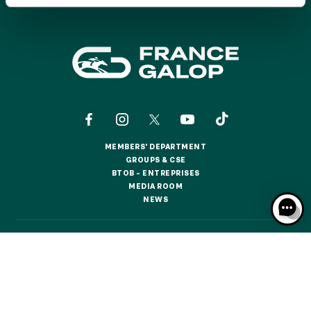
GRAND PRIX DE SAINT-CLOUD
JEUXDI BY PARISLONGCHAMP
JEUXDI BY PARISLONGCHAMP
LA GARDEN PARTY - CYGAMES GRAND PRIX DE PARIS -
14TH JULY
LA GARDEN PARTY - CYGAMES GRAND PRIX DE PARIS -
14TH JULY
ALL OUR EVENTS
MEMBERS' DEPARTMENT
MEMBERS' DEPARTMENT
GROUPS & CSE
GROUPS & CSE
BTOB – ENTREPRISES
OFFERS, PASSES AND MEMBERSHIPS
BTOB – ENTREPRISES
MEDIA ROOM
MEDIA ROOM
NEWS
NEWS
SEASON TICKET OFFERS
SEASON TICKET OFFERS
CONTACTS
ABOUT US
PARTNERS
COOKIES
ALL RACE DAYS
DATA PROTECTION
LEGAL NOTICES
ALL RACE DAYS
RESPONSIBLE SPECULATION
CGU / CGV
PARKING
PARKING