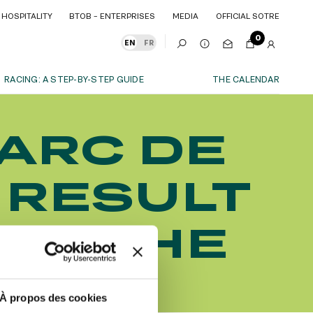
HOSPITALITY
BTOB – ENTERPRISES
MEDIA
OFFICIAL SOTRE
HOSPITALITY
BTOB – ENTERPRISES
MEDIA
OFFICIAL SOTRE
0
EN
FR
RACING: A STEP-BY-STEP GUIDE
THE CALENDAR
OUR EXPERIENCES
'ARC DE
S
ITY
AS A FAMILY
ITMENTS
ITY
AS A FAMILY
 RESULT
WITH FRIENDS
WITH FRIENDS
date!
AS A COUPLE
AS A COUPLE
OM THE
FOR SPORT
FOR SPORT
CORPORATE EVENTS
CORPORATE EVENTS
SUBSCRIBE
À propos des cookies