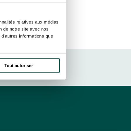
ut at any time using the “Manage my
SUBSCRIBE
sletters as well as information
nnalités relatives aux médias
t more
about how your data and
on de notre site avec nos
 d'autres informations que
DRESS CODE
Tout autoriser