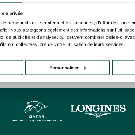
N PARTY - CYGAMES GRAND
ARIS - 14TH JULY
 tracking pixel to track email opens and tailor their content and frequency. I can opt o
N PARTY - CYGAMES GRAND
 vie privée
ARIS - 14TH JULY
rise France Galop to store and process your email address in order to send you its new
e personnaliser le contenu et les annonces, d'offrir des fonctio
ribe at any time by using the “unsubscribe” link displayed in the newsletter.
Find ou
rafic. Nous partageons également des informations sur l'utilisati
, de publicité et d'analyse, qui peuvent combiner celles-ci avec
ils ont collectées lors de votre utilisation de leurs services.
ING
BTOB – ENTERPRISES
Personnaliser
HIPPIQUES ET ÉVÉNEMENTS