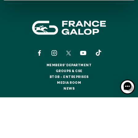
GRAND PRIX DE SAINT-CLOUD
JEUXDI BY PARISLONGCHAMP
JEUXDI BY PARISLONGCHAMP
LA GARDEN PARTY - CYGAMES GRAND PRIX DE PARIS -
14TH JULY
LA GARDEN PARTY - CYGAMES GRAND PRIX DE PARIS -
14TH JULY
ALL OUR EVENTS
MEMBERS' DEPARTMENT
MEMBERS' DEPARTMENT
GROUPS & CSE
GROUPS & CSE
BTOB – ENTREPRISES
OFFERS, PASSES AND MEMBERSHIPS
BTOB – ENTREPRISES
MEDIA ROOM
MEDIA ROOM
NEWS
NEWS
SEASON TICKET OFFERS
SEASON TICKET OFFERS
CONTACTS
ABOUT US
PARTNERS
COOKIES
ALL RACE DAYS
DATA PROTECTION
LEGAL NOTICES
ALL RACE DAYS
RESPONSIBLE SPECULATION
CGU / CGV
PARKING
PARKING