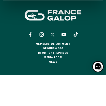
GRAND PRIX DE SAINT-CLOUD
JEUXDI BY PARISLONGCHAMP
JEUXDI BY PARISLONGCHAMP
LA GARDEN PARTY - CYGAMES GRAND PRIX DE PARIS -
14TH JULY
LA GARDEN PARTY - CYGAMES GRAND PRIX DE PARIS -
14TH JULY
ALL OUR EVENTS
MEMBERS' DEPARTMENT
MEMBERS' DEPARTMENT
GROUPS & CSE
GROUPS & CSE
BTOB – ENTREPRISES
BTOB – ENTREPRISES
MEDIA ROOM
MEDIA ROOM
OFFERS, PASSES AND MEMBERSHIPS
NEWS
NEWS
SEASON TICKET OFFERS
CONTACTS
ABOUT US
PARTNERS
COOKIES
SEASON TICKET OFFERS
DATA PROTECTION
LEGAL NOTICES
ALL RACE DAYS
ALL RACE DAYS
RESPONSIBLE SPECULATION
CGU / CGV
PARKING
PARKING