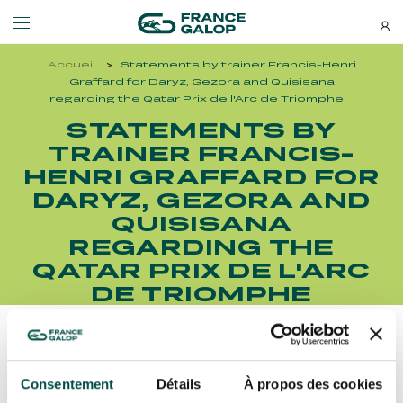
Accueil
Statements by trainer Francis-Henri
Events and ticketing
About us
Graffard for Daryz, Gezora and Quisisana
regarding the Qatar Prix de l'Arc de Triomphe
STATEMENTS BY
NEWSLETTERS
EVENTS
ABOUT US
TRAINER FRANCIS-
HENRI GRAFFARD FOR
Special deals, news and new
DARYZ, GEZORA AND
MEETING DE DEAUVILLE BARRIÈRE
ABOUT US
additions: stay up-to-date!
MEETING DE DEAUVILLE BARRIÈRE
ABOUT US
QUISISANA
REGARDING THE
QATAR ARC TRIALS
OUR EQUINE WELFARE COMMITMENTS
QATAR ARC TRIALS
OUR EQUINE WELFARE COMMITMENTS
QATAR PRIX DE L'ARC
DE TRIOMPHE
À LA DÉCOUVERTE DE L'HIPPODROME
ENVIRONMENTAL RESPONSIBILITY
À LA DÉCOUVERTE DE L'HIPPODROME
ENVIRONMENTAL RESPONSIBILITY
QATAR PRIX DE L'ARC DE TRIOMPHE
Découvrez Aussi :
QATAR PRIX DE L'ARC DE TRIOMPHE
SUBSCRIBE
Consentement
Détails
À propos des cookies
FAMILY RACE DAYS - L'HIPPODROME EN FAMILLE