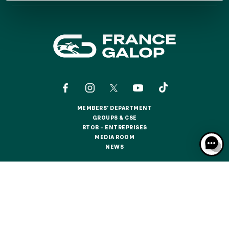
GRAND PRIX DE SAINT-CLOUD
JEUXDI BY PARISLONGCHAMP
JEUXDI BY PARISLONGCHAMP
LA GARDEN PARTY - CYGAMES GRAND PRIX DE PARIS -
14TH JULY
LA GARDEN PARTY - CYGAMES GRAND PRIX DE PARIS -
14TH JULY
ALL OUR EVENTS
MEMBERS' DEPARTMENT
MEMBERS' DEPARTMENT
GROUPS & CSE
GROUPS & CSE
BTOB – ENTREPRISES
OFFERS, PASSES AND MEMBERSHIPS
BTOB – ENTREPRISES
MEDIA ROOM
MEDIA ROOM
NEWS
NEWS
SEASON TICKET OFFERS
SEASON TICKET OFFERS
CONTACTS
ABOUT US
PARTNERS
COOKIES
ALL RACE DAYS
DATA PROTECTION
LEGAL NOTICES
ALL RACE DAYS
RESPONSIBLE SPECULATION
CGU / CGV
PARKING
PARKING