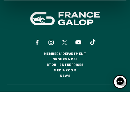
GRAND PRIX DE SAINT-CLOUD
JEUXDI BY PARISLONGCHAMP
JEUXDI BY PARISLONGCHAMP
LA GARDEN PARTY - CYGAMES GRAND PRIX DE PARIS -
14TH JULY
LA GARDEN PARTY - CYGAMES GRAND PRIX DE PARIS -
14TH JULY
ALL OUR EVENTS
MEMBERS' DEPARTMENT
MEMBERS' DEPARTMENT
GROUPS & CSE
GROUPS & CSE
BTOB – ENTREPRISES
BTOB – ENTREPRISES
MEDIA ROOM
MEDIA ROOM
OFFERS, PASSES AND MEMBERSHIPS
NEWS
NEWS
SEASON TICKET OFFERS
CONTACTS
ABOUT US
PARTNERS
COOKIES
SEASON TICKET OFFERS
DATA PROTECTION
LEGAL NOTICES
ALL RACE DAYS
ALL RACE DAYS
RESPONSIBLE SPECULATION
CGU / CGV
PARKING
PARKING