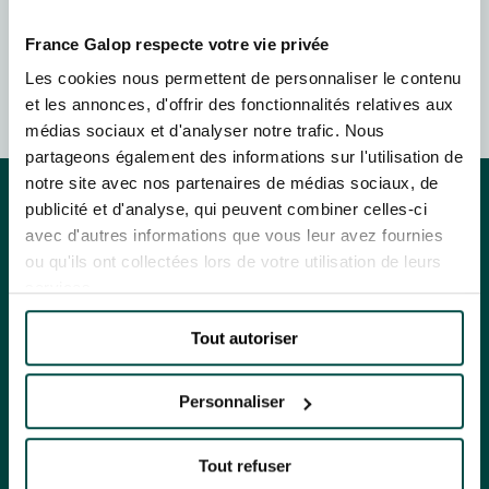
FAMILY RACE DAYS - L'HIPPODROME EN FAMILLE
By clicking on subscribe, you authorise France Galop to store and process
France Galop respecte votre vie privée
48H DE L'OBSTACLE
FRANCE GALOP - COURSES
your email address in order to send you its newsletters as well as
48H DE L'OBSTACLE
information about France Galop. You can unsubscribe at any time by using
Les cookies nous permettent de personnaliser le contenu
HIPPIQUES ET ÉVÉNEMENTS
SUBSCRIBE
the “unsubscribe” link displayed in the newsletter.
Find out more
about how
et les annonces, d'offrir des fonctionnalités relatives aux
your data and rights are managed
.
CHRISTMAS AT DEAUVILLE-LA TOUQUES
médias sociaux et d'analyser notre trafic. Nous
CHRISTMAS AT DEAUVILLE-LA TOUQUES
partageons également des informations sur l'utilisation de
NRJ MUSIC TOUR AUX EMIRATES POULES D'ESSAI
notre site avec nos partenaires de médias sociaux, de
NRJ MUSIC TOUR AUX EMIRATES POULES D'ESSAI
publicité et d'analyse, qui peuvent combiner celles-ci
LE DÉFI DES HARAS - GRAND STEEPLE-CHASE DE PARIS
avec d'autres informations que vous leur avez fournies
LE DÉFI DES HARAS - GRAND STEEPLE-CHASE DE PARIS
ou qu'ils ont collectées lors de votre utilisation de leurs
EVENTS AND TICKETING
services.
QATAR PRIX DU JOCKEY CLUB
EVENTS AND TICKETING
QATAR PRIX DU JOCKEY CLUB
Tout autoriser
OUR EXPERIENCES
OUR EXPERIENCES
PRIX DE DIANE LONGINES
PRIX DE DIANE LONGINES
OUR RACECOURSES
Personnaliser
OUR RACECOURSES
OH! COURSES
OH! COURSES
OUR COMMITMENTS
OUR COMMITMENTS
Tout refuser
GRAND PRIX DE SAINT-CLOUD