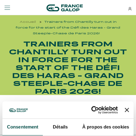
Accueil
Trainers from Chantilly turn out in
Events and ticketing
About us
force for the start of the Défi des Haras - Grand
Steeple-Chase de Paris 2026!
TRAINERS FROM
NEWSLETTERS
EVENTS
ABOUT US
CHANTILLY TURN OUT
IN FORCE FOR THE
Special deals, news and new
START OF THE DÉFI
MEETING DE DEAUVILLE BARRIÈRE
ABOUT US
additions: stay up-to-date!
MEETING DE DEAUVILLE BARRIÈRE
ABOUT US
DES HARAS - GRAND
STEEPLE-CHASE DE
QATAR ARC TRIALS
OUR EQUINE WELFARE COMMITMENTS
QATAR ARC TRIALS
OUR EQUINE WELFARE COMMITMENTS
PARIS 2026!
À LA DÉCOUVERTE DE L'HIPPODROME
ENVIRONMENTAL RESPONSIBILITY
À LA DÉCOUVERTE DE L'HIPPODROME
ENVIRONMENTAL RESPONSIBILITY
Découvrez Aussi :
QATAR PRIX DE L'ARC DE TRIOMPHE
QATAR PRIX DE L'ARC DE TRIOMPHE
Consentement
Détails
À propos des cookies
SUBSCRIBE
FAMILY RACE DAYS - L'HIPPODROME EN FAMILLE