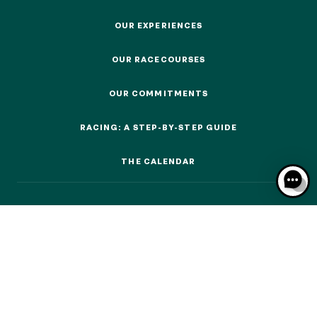
EVENTS AND TICKETING
OUR EXPERIENCES
OUR EXPERIENCES
OUR RACECOURSES
OUR RACECOURSES
OUR EXPERIENCES
OUR COMMITMENTS
OUR COMMITMENTS
AS A FAMILY
RACING: A STEP-BY-STEP GUIDE
AS A FAMILY
RACING: A STEP-BY-STEP GUIDE
WITH FRIENDS
THE CALENDAR
THE CALENDAR
WITH FRIENDS
AS A COUPLE
AS A COUPLE
FOR SPORT
FOR SPORT
CORPORATE EVENTS
CORPORATE EVENTS