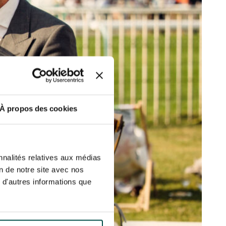
etter ainsi que des informations
ans la newsletter.
En savoir plus
sur
S’ABONNER
DRESS CODE
À propos des cookies
nnalités relatives aux médias
on de notre site avec nos
 d'autres informations que