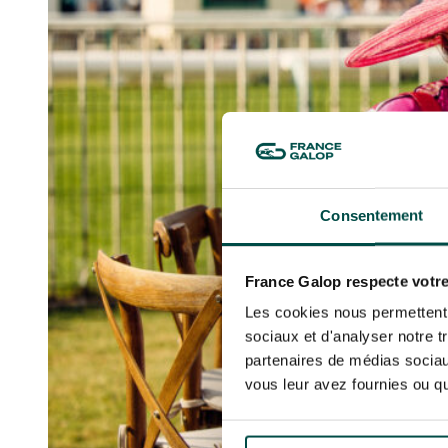
LA GARDE
NOËL À DEAUVILLE-LA TOUQUES
PRIX DE P
En cliquant sur s’abonner vous auto
NRJ MUSIC TOUR AUX EMIRATES POULES
LA GARDE
concernant France Galop. Vous pour
D'ESSAI
PRIX DE P
la gestion de vos données et vos dro
TOUS NOS ÉVÉNEMENTS
Accès rapide
INFORMATIONS PRATIQUES
RESTA
Consentement
France Galop respecte votre
Les cookies nous permettent d
sociaux et d'analyser notre t
partenaires de médias sociaux
vous leur avez fournies ou qu'