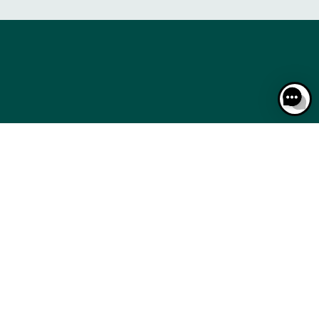
LES COURSES PAS À PAS
CALENDRIER
LES COURSES PAS À PAS
CALENDRIER
MÉDIAS
ACTUALITÉS
BOUTIQUE OFFICIELLE
MÉDIAS
ACTUALITÉS
BOUTIQUE OFFICIELLE
KIES
DONNÉES PERSONNELLES
MENTIONS LÉGALES
JEU RESPONSABLE
FAQ
CGV
CGU