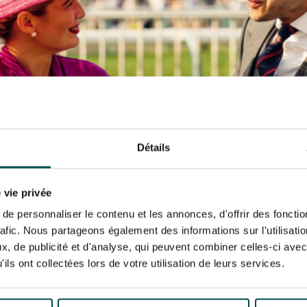
N PARTY - CYGAMES GRAND
ARIS - 14 JUILLET
risez France Galop à stocker et traiter votre adresse mail pour vous envoyer ses newsl
N PARTY - CYGAMES GRAND
rez à tout moment vous désabonner en utilisant le lien de désabonnement intégré d
ARIS - 14 JUILLET
its
.
URATION
BTOB – ENTREPRISES
Détails
 vie privée
e personnaliser le contenu et les annonces, d'offrir des fonctio
rafic. Nous partageons également des informations sur l'utilisati
, de publicité et d'analyse, qui peuvent combiner celles-ci avec
ils ont collectées lors de votre utilisation de leurs services.