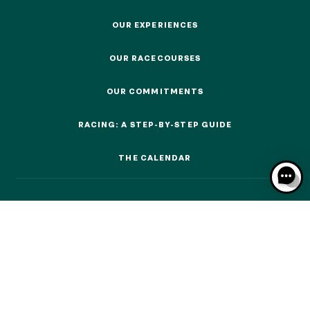
EVENTS AND TICKETING
OUR EXPERIENCES
OUR EXPERIENCES
OUR RACECOURSES
OUR RACECOURSES
OUR EXPERIENCES
OUR COMMITMENTS
OUR COMMITMENTS
AS A FAMILY
RACING: A STEP-BY-STEP GUIDE
AS A FAMILY
RACING: A STEP-BY-STEP GUIDE
WITH FRIENDS
THE CALENDAR
THE CALENDAR
WITH FRIENDS
AS A COUPLE
AS A COUPLE
FOR SPORT
FOR SPORT
CORPORATE EVENTS
CORPORATE EVENTS