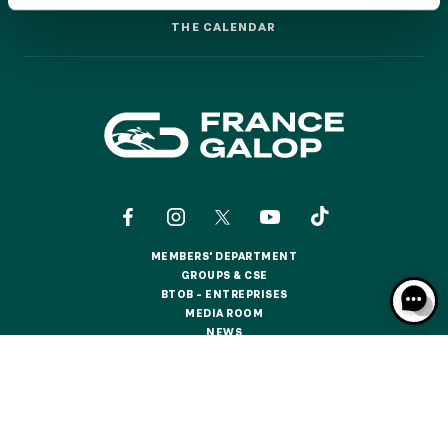
GRAND PRIX DE SAINT-CLOUD
THE CALENDAR
THE CALENDAR
JEUXDI BY PARISLONGCHAMP
JEUXDI BY PARISLONGCHAMP
LA GARDEN PARTY - CYGAMES GRAND PRIX DE PARIS -
14TH JULY
LA GARDEN PARTY - CYGAMES GRAND PRIX DE PARIS -
14TH JULY
ALL OUR EVENTS
MEMBERS' DEPARTMENT
OFFERS, PASSES AND MEMBERSHIPS
MEMBERS' DEPARTMENT
GROUPS & CSE
GROUPS & CSE
BTOB – ENTREPRISES
BTOB – ENTREPRISES
MEDIA ROOM
SEASON TICKET OFFERS
MEDIA ROOM
NEWS
SEASON TICKET OFFERS
NEWS
ALL RACE DAYS
ALL RACE DAYS
CONTACTS
ABOUT US
PARTNERS
COOKIES
PARKING
DATA PROTECTION
LEGAL NOTICES
PARKING