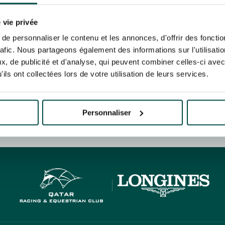
N PARTY - CYGAMES GRAND
ARIS - 14TH JULY
 tracking pixel to track email opens and tailor their content and frequency. I can opt o
N PARTY - CYGAMES GRAND
 vie privée
ARIS - 14TH JULY
rise France Galop to store and process your email address in order to send you its new
e personnaliser le contenu et les annonces, d'offrir des fonctio
ribe at any time by using the “unsubscribe” link displayed in the newsletter.
Find ou
rafic. Nous partageons également des informations sur l'utilisati
, de publicité et d'analyse, qui peuvent combiner celles-ci avec
ils ont collectées lors de votre utilisation de leurs services.
ING
BTOB – ENTERPRISES
Personnaliser
HIPPIQUES ET ÉVÉNEMENTS