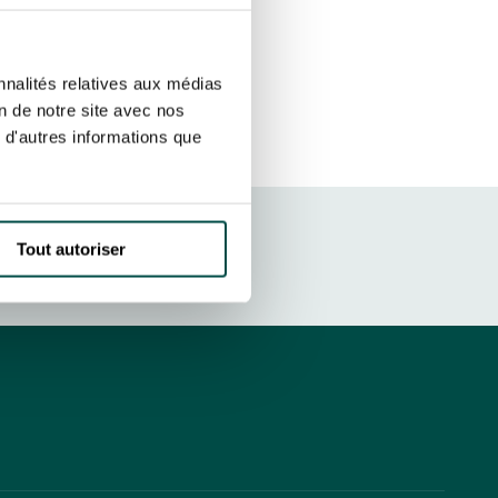
ut at any time using the “Manage my
SUBSCRIBE
sletters as well as information
nnalités relatives aux médias
t more
about how your data and
on de notre site avec nos
 d'autres informations que
DRESS CODE
Tout autoriser