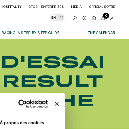
HOSPITALITY
BTOB – ENTERPRISES
MEDIA
OFFICIAL SOTRE
HOSPITALITY
BTOB – ENTERPRISES
MEDIA
OFFICIAL SOTRE
0
EN
FR
RACING: A STEP-BY-STEP GUIDE
THE CALENDAR
OUR EXPERIENCES
D'ESSAI
S
ITY
AS A FAMILY
ITMENTS
ITY
AS A FAMILY
 RESULT
WITH FRIENDS
WITH FRIENDS
date!
AS A COUPLE
AS A COUPLE
OM THE
FOR SPORT
FOR SPORT
CORPORATE EVENTS
CORPORATE EVENTS
SUBSCRIBE
À propos des cookies