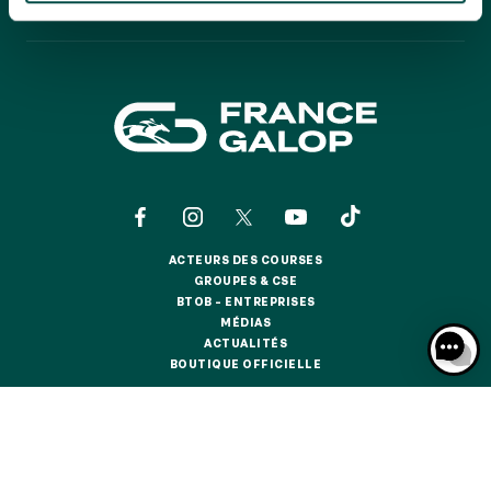
GRAND PRIX DE SAINT-CLOUD
CALENDRIER
CALENDRIER
JEUXDI BY PARISLONGCHAMP
JEUXDI BY PARISLONGCHAMP
LA GARDEN PARTY - CYGAMES GRAND PRIX DE PARIS -
14 JUILLET
LA GARDEN PARTY - CYGAMES GRAND PRIX DE PARIS -
14 JUILLET
TOUS NOS ÉVÉNEMENTS
ACTEURS DES COURSES
ACTEURS DES COURSES
GROUPES & CSE
OFFRES, PASS & ABONNEMENTS
GROUPES & CSE
BTOB – ENTREPRISES
BTOB – ENTREPRISES
MÉDIAS
MÉDIAS
ACTUALITÉS
ABONNEMENTS ANNUELS
ACTUALITÉS
BOUTIQUE OFFICIELLE
ABONNEMENTS ANNUELS
BOUTIQUE OFFICIELLE
JOURS DE COURSES
JOURS DE COURSES
CONTACTS
QUI SOMMES-NOUS ?
PARTENAIRES
PARKING
INFORMATIONS COOKIES
DONNÉES PERSONNELLES
PARKING