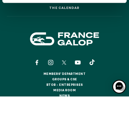
GRAND PRIX DE SAINT-CLOUD
THE CALENDAR
THE CALENDAR
JEUXDI BY PARISLONGCHAMP
JEUXDI BY PARISLONGCHAMP
LA GARDEN PARTY - CYGAMES GRAND PRIX DE PARIS -
14TH JULY
LA GARDEN PARTY - CYGAMES GRAND PRIX DE PARIS -
14TH JULY
ALL OUR EVENTS
MEMBERS' DEPARTMENT
OFFERS, PASSES AND MEMBERSHIPS
MEMBERS' DEPARTMENT
GROUPS & CSE
GROUPS & CSE
BTOB – ENTREPRISES
BTOB – ENTREPRISES
MEDIA ROOM
SEASON TICKET OFFERS
MEDIA ROOM
NEWS
SEASON TICKET OFFERS
NEWS
ALL RACE DAYS
ALL RACE DAYS
CONTACTS
ABOUT US
PARTNERS
COOKIES
PARKING
DATA PROTECTION
LEGAL NOTICES
PARKING