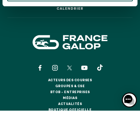
GRAND PRIX DE SAINT-CLOUD
CALENDRIER
CALENDRIER
JEUXDI BY PARISLONGCHAMP
JEUXDI BY PARISLONGCHAMP
LA GARDEN PARTY - CYGAMES GRAND PRIX DE PARIS -
14 JUILLET
LA GARDEN PARTY - CYGAMES GRAND PRIX DE PARIS -
14 JUILLET
TOUS NOS ÉVÉNEMENTS
ACTEURS DES COURSES
OFFRES, PASS & ABONNEMENTS
ACTEURS DES COURSES
GROUPES & CSE
GROUPES & CSE
BTOB – ENTREPRISES
BTOB – ENTREPRISES
MÉDIAS
ABONNEMENTS ANNUELS
MÉDIAS
ACTUALITÉS
ABONNEMENTS ANNUELS
ACTUALITÉS
BOUTIQUE OFFICIELLE
BOUTIQUE OFFICIELLE
JOURS DE COURSES
JOURS DE COURSES
CONTACTS
QUI SOMMES-NOUS ?
PARTENAIRES
PARKING
PARKING