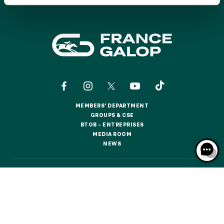
GRAND PRIX DE SAINT-CLOUD
JEUXDI BY PARISLONGCHAMP
JEUXDI BY PARISLONGCHAMP
LA GARDEN PARTY - CYGAMES GRAND PRIX DE PARIS -
14TH JULY
LA GARDEN PARTY - CYGAMES GRAND PRIX DE PARIS -
14TH JULY
ALL OUR EVENTS
MEMBERS' DEPARTMENT
MEMBERS' DEPARTMENT
GROUPS & CSE
GROUPS & CSE
BTOB – ENTREPRISES
OFFERS, PASSES AND MEMBERSHIPS
BTOB – ENTREPRISES
MEDIA ROOM
MEDIA ROOM
NEWS
NEWS
SEASON TICKET OFFERS
SEASON TICKET OFFERS
CONTACTS
ABOUT US
PARTNERS
COOKIES
ALL RACE DAYS
DATA PROTECTION
LEGAL NOTICES
ALL RACE DAYS
RESPONSIBLE SPECULATION
CGU / CGV
PARKING
PARKING