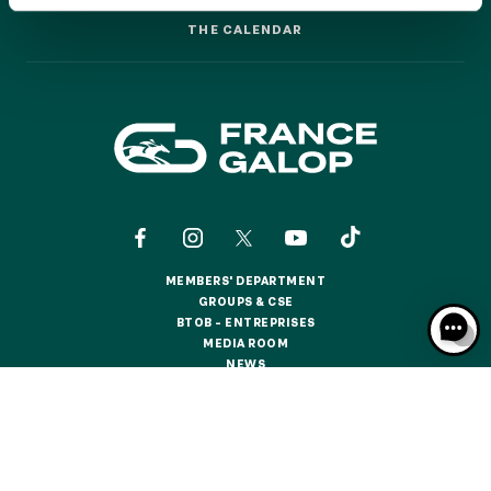
GRAND PRIX DE SAINT-CLOUD
THE CALENDAR
THE CALENDAR
JEUXDI BY PARISLONGCHAMP
JEUXDI BY PARISLONGCHAMP
LA GARDEN PARTY - CYGAMES GRAND PRIX DE PARIS -
14TH JULY
LA GARDEN PARTY - CYGAMES GRAND PRIX DE PARIS -
14TH JULY
ALL OUR EVENTS
MEMBERS' DEPARTMENT
OFFERS, PASSES AND MEMBERSHIPS
MEMBERS' DEPARTMENT
GROUPS & CSE
GROUPS & CSE
BTOB – ENTREPRISES
BTOB – ENTREPRISES
MEDIA ROOM
SEASON TICKET OFFERS
MEDIA ROOM
NEWS
SEASON TICKET OFFERS
NEWS
ALL RACE DAYS
ALL RACE DAYS
CONTACTS
ABOUT US
PARTNERS
COOKIES
PARKING
DATA PROTECTION
LEGAL NOTICES
PARKING