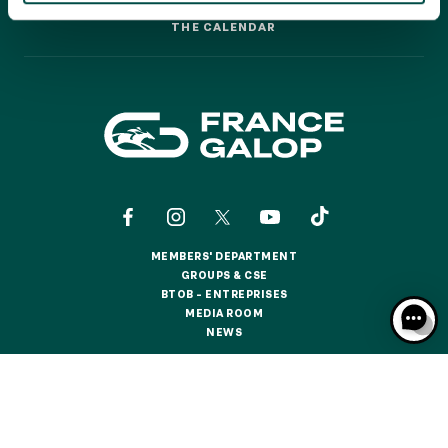
GRAND PRIX DE SAINT-CLOUD
THE CALENDAR
THE CALENDAR
JEUXDI BY PARISLONGCHAMP
JEUXDI BY PARISLONGCHAMP
LA GARDEN PARTY - CYGAMES GRAND PRIX DE PARIS -
14TH JULY
LA GARDEN PARTY - CYGAMES GRAND PRIX DE PARIS -
14TH JULY
ALL OUR EVENTS
MEMBERS' DEPARTMENT
OFFERS, PASSES AND MEMBERSHIPS
MEMBERS' DEPARTMENT
GROUPS & CSE
GROUPS & CSE
BTOB – ENTREPRISES
BTOB – ENTREPRISES
MEDIA ROOM
SEASON TICKET OFFERS
MEDIA ROOM
NEWS
SEASON TICKET OFFERS
NEWS
ALL RACE DAYS
ALL RACE DAYS
CONTACTS
ABOUT US
PARTNERS
COOKIES
PARKING
DATA PROTECTION
LEGAL NOTICES
PARKING