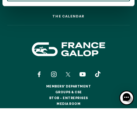
GRAND PRIX DE SAINT-CLOUD
RACING: A STEP-BY-STEP GUIDE
RACING: A STEP-BY-STEP GUIDE
JEUXDI BY PARISLONGCHAMP
THE CALENDAR
JEUXDI BY PARISLONGCHAMP
THE CALENDAR
LA GARDEN PARTY - CYGAMES GRAND PRIX DE PARIS -
14TH JULY
LA GARDEN PARTY - CYGAMES GRAND PRIX DE PARIS -
14TH JULY
ALL OUR EVENTS
OFFERS, PASSES AND MEMBERSHIPS
MEMBERS' DEPARTMENT
MEMBERS' DEPARTMENT
GROUPS & CSE
GROUPS & CSE
SEASON TICKET OFFERS
BTOB – ENTREPRISES
BTOB – ENTREPRISES
SEASON TICKET OFFERS
MEDIA ROOM
MEDIA ROOM
NEWS
NEWS
ALL RACE DAYS
ALL RACE DAYS
CONTACTS
ABOUT US
PARTNERS
COOKIES
PARKING
PARKING