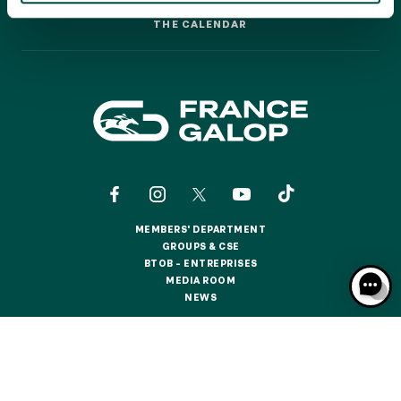
GRAND PRIX DE SAINT-CLOUD
THE CALENDAR
THE CALENDAR
JEUXDI BY PARISLONGCHAMP
JEUXDI BY PARISLONGCHAMP
LA GARDEN PARTY - CYGAMES GRAND PRIX DE PARIS -
14TH JULY
LA GARDEN PARTY - CYGAMES GRAND PRIX DE PARIS -
14TH JULY
ALL OUR EVENTS
MEMBERS' DEPARTMENT
OFFERS, PASSES AND MEMBERSHIPS
MEMBERS' DEPARTMENT
GROUPS & CSE
GROUPS & CSE
BTOB – ENTREPRISES
BTOB – ENTREPRISES
MEDIA ROOM
SEASON TICKET OFFERS
MEDIA ROOM
NEWS
SEASON TICKET OFFERS
NEWS
ALL RACE DAYS
ALL RACE DAYS
CONTACTS
ABOUT US
PARTNERS
COOKIES
PARKING
DATA PROTECTION
LEGAL NOTICES
PARKING