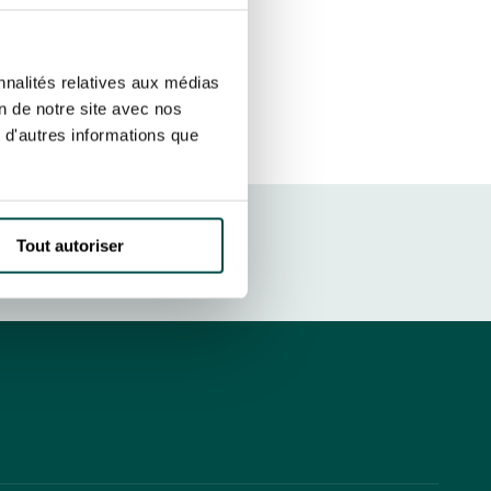
sletters as well as information
t more
about how your data and
SUBSCRIBE
nnalités relatives aux médias
on de notre site avec nos
 d'autres informations que
DRESS CODE
Tout autoriser