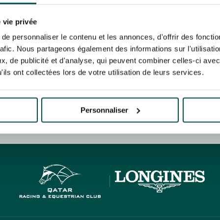
N PARTY - CYGAMES GRAND
ARIS - 14TH JULY
rise France Galop to store and process your email address in order to send you its new
N PARTY - CYGAMES GRAND
ribe at any time by using the “unsubscribe” link displayed in the newsletter.
Find ou
 vie privée
ARIS - 14TH JULY
e personnaliser le contenu et les annonces, d'offrir des fonctio
rafic. Nous partageons également des informations sur l'utilisati
, de publicité et d'analyse, qui peuvent combiner celles-ci avec
ils ont collectées lors de votre utilisation de leurs services.
ING
BTOB – ENTERPRISES
Personnaliser
HIPPIQUES ET ÉVÉNEMENTS