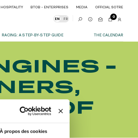
HOSPITALITY
BTOB – ENTERPRISES
MEDIA
OFFICIAL SOTRE
HOSPITALITY
BTOB – ENTERPRISES
MEDIA
OFFICIAL SOTRE
0
EN
FR
RACING: A STEP-BY-STEP GUIDE
THE CALENDAR
OUR EXPERIENCES
NGINES -
S
ITY
AS A FAMILY
ITMENTS
ITY
AS A FAMILY
NERS,
WITH FRIENDS
WITH FRIENDS
date!
AS A COUPLE
AS A COUPLE
ATE OF
FOR SPORT
FOR SPORT
CORPORATE EVENTS
CORPORATE EVENTS
ND
SUBSCRIBE
À propos des cookies