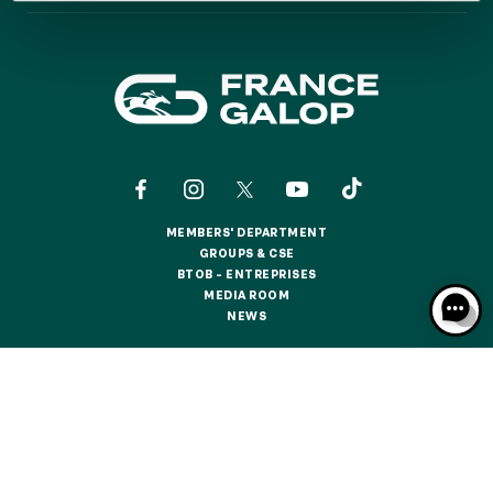
GRAND PRIX DE SAINT-CLOUD
JEUXDI BY PARISLONGCHAMP
JEUXDI BY PARISLONGCHAMP
LA GARDEN PARTY - CYGAMES GRAND PRIX DE PARIS -
14TH JULY
LA GARDEN PARTY - CYGAMES GRAND PRIX DE PARIS -
14TH JULY
ALL OUR EVENTS
MEMBERS' DEPARTMENT
MEMBERS' DEPARTMENT
GROUPS & CSE
GROUPS & CSE
BTOB – ENTREPRISES
OFFERS, PASSES AND MEMBERSHIPS
BTOB – ENTREPRISES
MEDIA ROOM
MEDIA ROOM
NEWS
NEWS
SEASON TICKET OFFERS
SEASON TICKET OFFERS
CONTACTS
ABOUT US
PARTNERS
COOKIES
ALL RACE DAYS
DATA PROTECTION
LEGAL NOTICES
ALL RACE DAYS
RESPONSIBLE SPECULATION
CGU / CGV
PARKING
PARKING