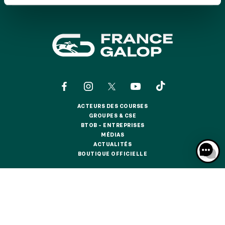
GRAND PRIX DE SAINT-CLOUD
JEUXDI BY PARISLONGCHAMP
JEUXDI BY PARISLONGCHAMP
LA GARDEN PARTY - CYGAMES GRAND PRIX DE PARIS -
14 JUILLET
LA GARDEN PARTY - CYGAMES GRAND PRIX DE PARIS -
14 JUILLET
TOUS NOS ÉVÉNEMENTS
ACTEURS DES COURSES
ACTEURS DES COURSES
GROUPES & CSE
GROUPES & CSE
BTOB – ENTREPRISES
OFFRES, PASS & ABONNEMENTS
BTOB – ENTREPRISES
MÉDIAS
MÉDIAS
ACTUALITÉS
ACTUALITÉS
BOUTIQUE OFFICIELLE
BOUTIQUE OFFICIELLE
ABONNEMENTS ANNUELS
ABONNEMENTS ANNUELS
CONTACTS
QUI SOMMES-NOUS ?
PARTENAIRES
JOURS DE COURSES
JOURS DE COURSES
INFORMATIONS COOKIES
DONNÉES PERSONNELLES
PARKING
MENTIONS LÉGALES
JEU RESPONSABLE
FAQ
CGV
CGU
PARKING