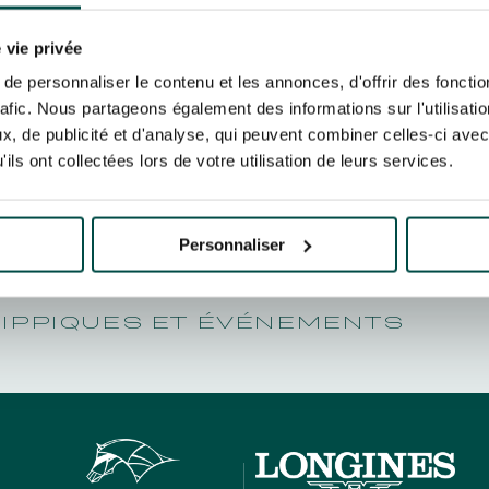
N PARTY - CYGAMES GRAND
WINNERS
ARIS - 14TH JULY
rise France Galop to store and process your email address in order to send you its new
N PARTY - CYGAMES GRAND
ribe at any time by using the “unsubscribe” link displayed in the newsletter.
Find ou
 vie privée
ARIS - 14TH JULY
e personnaliser le contenu et les annonces, d'offrir des fonctio
rafic. Nous partageons également des informations sur l'utilisati
, de publicité et d'analyse, qui peuvent combiner celles-ci avec
ils ont collectées lors de votre utilisation de leurs services.
ING
BTOB – ENTERPRISES
Personnaliser
HIPPIQUES ET ÉVÉNEMENTS