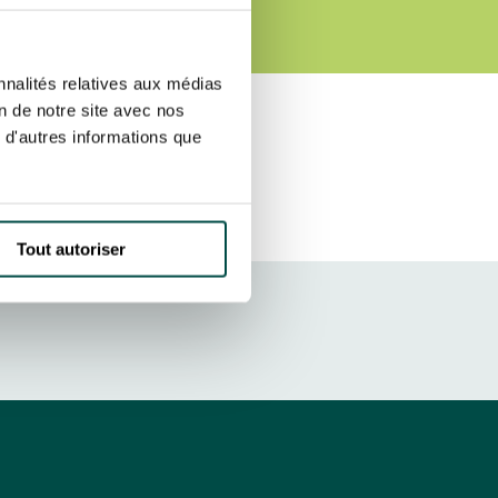
sletters as well as information
t more
about how your data and
SUBSCRIBE
nnalités relatives aux médias
on de notre site avec nos
 d'autres informations que
DRESS CODE
Tout autoriser