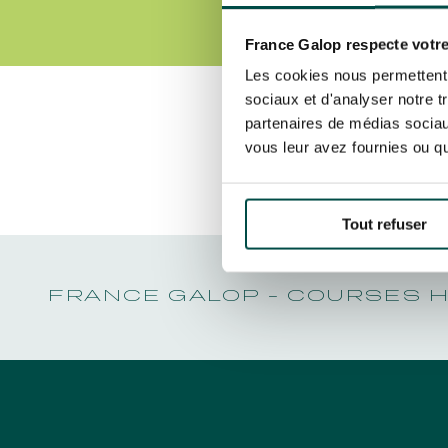
CHRISTMAS AT DEAUVILLE-LA TOUQUES
LA GARDE
PRIX DE P
CHRISTMAS AT DEAUVILLE-LA TOUQUES
By clicking on subscribe, you autho
LA GARDE
about France Galop. You can unsubsc
NRJ MUSIC TOUR AUX EMIRATES POULES
France Galop respecte votre
PRIX DE P
D'ESSAI
rights are managed
.
Les cookies nous permettent d
ALL OUR EVENTS
sociaux et d'analyser notre t
partenaires de médias sociaux
Découvrez Aussi :
vous leur avez fournies ou qu'
Quick access
PRACTICAL INFORMATION
CATER
Tout refuser
FRANCE GALOP - COURSES 