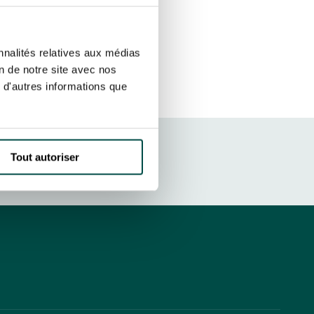
ut at any time using the “Manage my
SUBSCRIBE
sletters as well as information
nnalités relatives aux médias
t more
about how your data and
on de notre site avec nos
 d'autres informations que
DRESS CODE
Tout autoriser