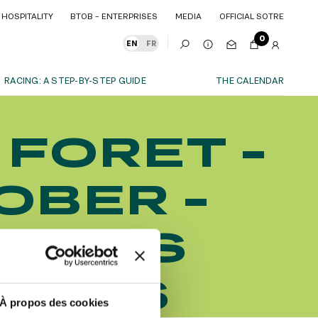
HOSPITALITY
BTOB – ENTERPRISES
MEDIA
OFFICIAL SOTRE
HOSPITALITY
BTOB – ENTERPRISES
MEDIA
OFFICIAL SOTRE
0
EN
FR
RACING: A STEP-BY-STEP GUIDE
THE CALENDAR
OUR EXPERIENCES
 FORET -
S
ITY
AS A FAMILY
ITMENTS
ITY
AS A FAMILY
OBER -
WITH FRIENDS
WITH FRIENDS
date!
AS A COUPLE
AS A COUPLE
UOTES
FOR SPORT
FOR SPORT
CORPORATE EVENTS
CORPORATE EVENTS
NNERS
SUBSCRIBE
À propos des cookies