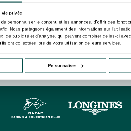
N PARTY - CYGAMES GRAND
ARIS - 14TH JULY
 tracking pixel to track email opens and tailor their content and frequency. I can opt o
N PARTY - CYGAMES GRAND
 vie privée
ARIS - 14TH JULY
rise France Galop to store and process your email address in order to send you its new
e personnaliser le contenu et les annonces, d'offrir des fonctio
ribe at any time by using the “unsubscribe” link displayed in the newsletter.
Find ou
rafic. Nous partageons également des informations sur l'utilisati
, de publicité et d'analyse, qui peuvent combiner celles-ci avec
ils ont collectées lors de votre utilisation de leurs services.
ING
BTOB – ENTERPRISES
Personnaliser
HIPPIQUES ET ÉVÉNEMENTS