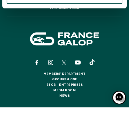
GRAND PRIX DE SAINT-CLOUD
THE CALENDAR
THE CALENDAR
JEUXDI BY PARISLONGCHAMP
JEUXDI BY PARISLONGCHAMP
LA GARDEN PARTY - CYGAMES GRAND PRIX DE PARIS -
14TH JULY
LA GARDEN PARTY - CYGAMES GRAND PRIX DE PARIS -
14TH JULY
ALL OUR EVENTS
MEMBERS' DEPARTMENT
OFFERS, PASSES AND MEMBERSHIPS
MEMBERS' DEPARTMENT
GROUPS & CSE
GROUPS & CSE
BTOB – ENTREPRISES
BTOB – ENTREPRISES
MEDIA ROOM
SEASON TICKET OFFERS
MEDIA ROOM
NEWS
SEASON TICKET OFFERS
NEWS
ALL RACE DAYS
ALL RACE DAYS
CONTACTS
ABOUT US
PARTNERS
COOKIES
PARKING
DATA PROTECTION
LEGAL NOTICES
PARKING