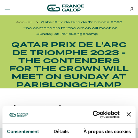
Accueil
Qatar Prix de l’Arc de Triomphe 2023
Events and ticketing
About us
- The contenders for the crown will meet on
Sunday at ParisLongchamp
QATAR PRIX DE L’ARC
NEWSLETTERS
EVENTS
ABOUT US
DE TRIOMPHE 2023 -
THE CONTENDERS
Special deals, news and new
FOR THE CROWN WILL
MEETING DE DEAUVILLE BARRIÈRE
ABOUT US
additions: stay up-to-date!
MEETING DE DEAUVILLE BARRIÈRE
ABOUT US
MEET ON SUNDAY AT
PARISLONGCHAMP
QATAR ARC TRIALS
OUR EQUINE WELFARE COMMITMENTS
QATAR ARC TRIALS
OUR EQUINE WELFARE COMMITMENTS
À LA DÉCOUVERTE DE L'HIPPODROME
ENVIRONMENTAL RESPONSIBILITY
Découvrez Aussi :
À LA DÉCOUVERTE DE L'HIPPODROME
ENVIRONMENTAL RESPONSIBILITY
QATAR PRIX DE L'ARC DE TRIOMPHE
QATAR PRIX DE L'ARC DE TRIOMPHE
SUBSCRIBE
Consentement
Détails
À propos des cookies
FAMILY RACE DAYS - L'HIPPODROME EN FAMILLE