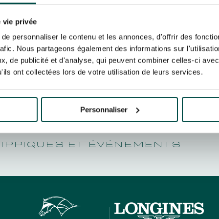
N PARTY - CYGAMES GRAND
WINNERS
ARIS - 14TH JULY
 tracking pixel to track email opens and tailor their content and frequency. I can opt o
N PARTY - CYGAMES GRAND
 vie privée
ARIS - 14TH JULY
rise France Galop to store and process your email address in order to send you its new
e personnaliser le contenu et les annonces, d'offrir des fonctio
ribe at any time by using the “unsubscribe” link displayed in the newsletter.
Find ou
rafic. Nous partageons également des informations sur l'utilisati
, de publicité et d'analyse, qui peuvent combiner celles-ci avec
ils ont collectées lors de votre utilisation de leurs services.
ING
BTOB – ENTERPRISES
Personnaliser
HIPPIQUES ET ÉVÉNEMENTS