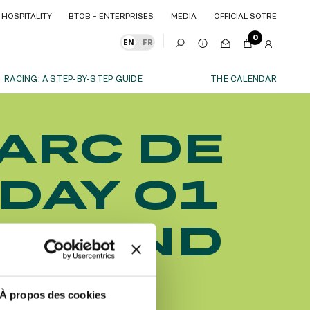
HOSPITALITY
BTOB – ENTERPRISES
MEDIA
OFFICIAL SOTRE
HOSPITALITY
BTOB – ENTERPRISES
MEDIA
OFFICIAL SOTRE
0
EN
FR
RACING: A STEP-BY-STEP GUIDE
THE CALENDAR
OUR EXPERIENCES
'ARC DE
S
ITY
AS A FAMILY
ITMENTS
ITY
AS A FAMILY
DAY 01
WITH FRIENDS
WITH FRIENDS
date!
AS A COUPLE
AS A COUPLE
LT AND
FOR SPORT
FOR SPORT
CORPORATE EVENTS
CORPORATE EVENTS
M DE
SUBSCRIBE
À propos des cookies