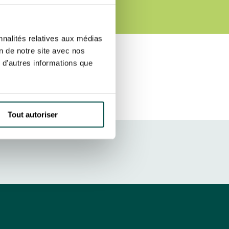
ut at any time using the “Manage my
SUBSCRIBE
sletters as well as information
nnalités relatives aux médias
t more
about how your data and
on de notre site avec nos
 d'autres informations que
DRESS CODE
Tout autoriser