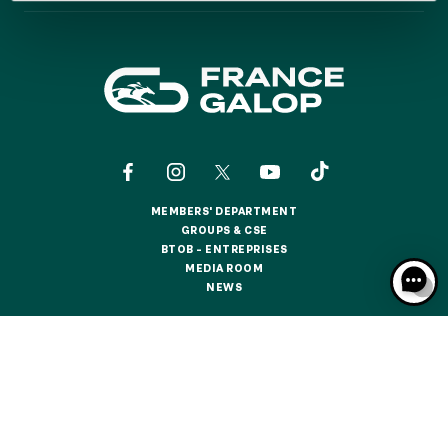
GRAND PRIX DE SAINT-CLOUD
JEUXDI BY PARISLONGCHAMP
JEUXDI BY PARISLONGCHAMP
LA GARDEN PARTY - CYGAMES GRAND PRIX DE PARIS -
14TH JULY
LA GARDEN PARTY - CYGAMES GRAND PRIX DE PARIS -
14TH JULY
ALL OUR EVENTS
MEMBERS' DEPARTMENT
MEMBERS' DEPARTMENT
GROUPS & CSE
GROUPS & CSE
BTOB – ENTREPRISES
OFFERS, PASSES AND MEMBERSHIPS
BTOB – ENTREPRISES
MEDIA ROOM
MEDIA ROOM
NEWS
NEWS
SEASON TICKET OFFERS
SEASON TICKET OFFERS
CONTACTS
ABOUT US
PARTNERS
COOKIES
ALL RACE DAYS
DATA PROTECTION
LEGAL NOTICES
ALL RACE DAYS
RESPONSIBLE SPECULATION
CGU / CGV
PARKING
PARKING