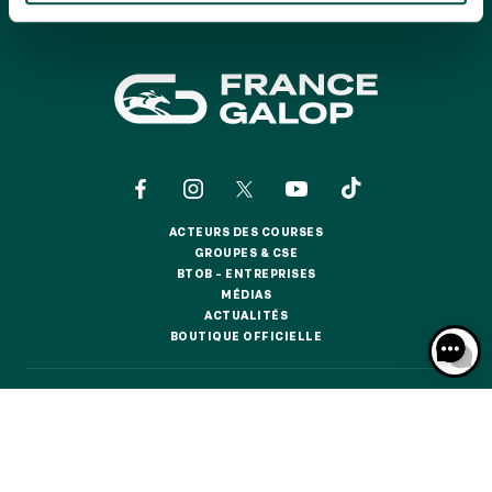
GRAND PRIX DE SAINT-CLOUD
JEUXDI BY PARISLONGCHAMP
JEUXDI BY PARISLONGCHAMP
LA GARDEN PARTY - CYGAMES GRAND PRIX DE PARIS -
14 JUILLET
LA GARDEN PARTY - CYGAMES GRAND PRIX DE PARIS -
14 JUILLET
TOUS NOS ÉVÉNEMENTS
ACTEURS DES COURSES
ACTEURS DES COURSES
GROUPES & CSE
GROUPES & CSE
BTOB – ENTREPRISES
OFFRES, PASS & ABONNEMENTS
BTOB – ENTREPRISES
MÉDIAS
MÉDIAS
ACTUALITÉS
ACTUALITÉS
BOUTIQUE OFFICIELLE
BOUTIQUE OFFICIELLE
ABONNEMENTS ANNUELS
ABONNEMENTS ANNUELS
CONTACTS
QUI SOMMES-NOUS ?
PARTENAIRES
JOURS DE COURSES
JOURS DE COURSES
INFORMATIONS COOKIES
DONNÉES PERSONNELLES
PARKING
MENTIONS LÉGALES
JEU RESPONSABLE
FAQ
CGV
CGU
PARKING