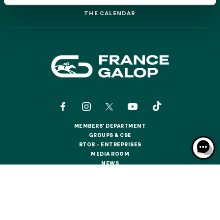
GRAND PRIX DE SAINT-CLOUD
THE CALENDAR
THE CALENDAR
JEUXDI BY PARISLONGCHAMP
JEUXDI BY PARISLONGCHAMP
LA GARDEN PARTY - CYGAMES GRAND PRIX DE PARIS -
14TH JULY
LA GARDEN PARTY - CYGAMES GRAND PRIX DE PARIS -
14TH JULY
ALL OUR EVENTS
MEMBERS' DEPARTMENT
OFFERS, PASSES AND MEMBERSHIPS
MEMBERS' DEPARTMENT
GROUPS & CSE
GROUPS & CSE
BTOB – ENTREPRISES
BTOB – ENTREPRISES
MEDIA ROOM
SEASON TICKET OFFERS
MEDIA ROOM
NEWS
SEASON TICKET OFFERS
NEWS
ALL RACE DAYS
ALL RACE DAYS
CONTACTS
ABOUT US
PARTNERS
COOKIES
PARKING
DATA PROTECTION
LEGAL NOTICES
PARKING