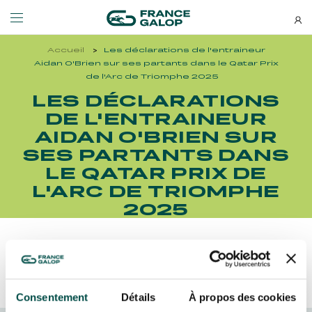
Accueil
Les déclarations de l'entraineur
Événements et billetterie
Découvrez-nous
Aidan O'Brien sur ses partants dans le Qatar Prix
de l'Arc de Triomphe 2025
LES DÉCLARATIONS
NEWSLETTERS
LES ÉVÉNEMENTS
DÉCOUVREZ-NOUS
DE L'ENTRAINEUR
AIDAN O'BRIEN SUR
Bons plans, nouveautés et
SES PARTANTS DANS
MEETING DE DEAUVILLE BARRIÈRE
QUI SOMMES-NOUS ?
actus : ne ratez rien !
MEETING DE DEAUVILLE BARRIÈRE
QUI SOMMES-NOUS ?
LE QATAR PRIX DE
L'ARC DE TRIOMPHE
QATAR ARC TRIALS
NOS ENGAGEMENTS BIEN-ÊTRE ÉQUIN
QATAR ARC TRIALS
NOS ENGAGEMENTS BIEN-ÊTRE ÉQUIN
2025
À LA DÉCOUVERTE DE L'HIPPODROME
RESPONSABILITÉ SOCIÉTALE
À LA DÉCOUVERTE DE L'HIPPODROME
RESPONSABILITÉ SOCIÉTALE
Découvrez Aussi :
QATAR PRIX DE L'ARC DE TRIOMPHE
QATAR PRIX DE L'ARC DE TRIOMPHE
S’ABONNER
Consentement
Détails
À propos des cookies
L'HIPPODROME EN FAMILLE