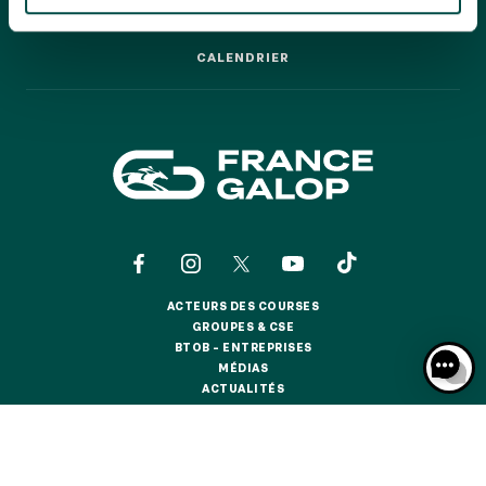
GRAND PRIX DE SAINT-CLOUD
LES COURSES PAS À PAS
LES COURSES PAS À PAS
JEUXDI BY PARISLONGCHAMP
CALENDRIER
JEUXDI BY PARISLONGCHAMP
CALENDRIER
LA GARDEN PARTY - CYGAMES GRAND PRIX DE PARIS -
14 JUILLET
LA GARDEN PARTY - CYGAMES GRAND PRIX DE PARIS -
14 JUILLET
TOUS NOS ÉVÉNEMENTS
OFFRES, PASS & ABONNEMENTS
ACTEURS DES COURSES
ACTEURS DES COURSES
GROUPES & CSE
GROUPES & CSE
ABONNEMENTS ANNUELS
BTOB – ENTREPRISES
BTOB – ENTREPRISES
ABONNEMENTS ANNUELS
MÉDIAS
MÉDIAS
ACTUALITÉS
ACTUALITÉS
JOURS DE COURSES
BOUTIQUE OFFICIELLE
BOUTIQUE OFFICIELLE
JOURS DE COURSES
PARKING
CONTACTS
QUI SOMMES-NOUS ?
PARTENAIRES
PARKING