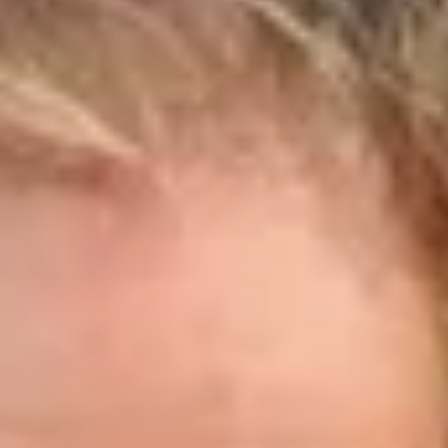
GRAND PRIX DE SAINT-CLOUD
JEUXDI BY PARISLONGCHAMP
JEUXDI BY PARISLONGCHAMP
LA GARDEN PARTY - CYGAMES GRAND PRIX DE PARIS -
14 JUILLET
LA GARDEN PARTY - CYGAMES GRAND PRIX DE PARIS -
14 JUILLET
TOUS NOS ÉVÉNEMENTS
OFFRES, PASS & ABONNEMENTS
ABONNEMENTS ANNUELS
ABONNEMENTS ANNUELS
JOURS DE COURSES
JOURS DE COURSES
PARKING
PARKING