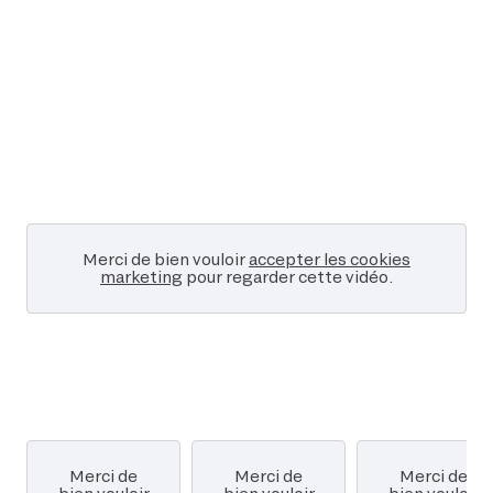
production de références techniques sur le
bien-être équin.
Conforter et vulgariser le socle commun de
connaissances et compétences relatif au bien-
être équin dans la formation initiale et continue.
Inscrire la présente Charte pour le bien-être
équin dans une démarche d’amélioration
continue et de révision régulière, au regard de
l’évolution des pratiques et des connaissances
scientifiques.
En 2018, la charte a été complétée par un
Merci de bien vouloir
accepter les cookies
manuel technique qui fournit aux professionnels
marketing
pour regarder cette vidéo.
des outils pour optimiser leurs pratiques.
Afficher moins
Merci de
Merci de
Merci de