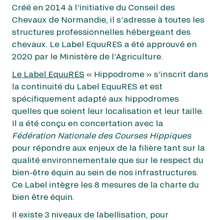
soigner les problèmes de santé des athlètes :
Créé en 2014 à l’initiative du Conseil des
les vétérinaires de courses.
Chevaux de Normandie, il s’adresse à toutes les
Avant la course, sur sollicitation de
structures professionnelles hébergeant des
l’entourage du cheval ou des
chevaux. Le Label EquuRES a été approuvé en
commissaires, le vétérinaire peut
2020 par le Ministère de l’Agriculture.
inspecter un partant pour vérifier qu’il
Le Label EquuRES
« Hippodrome » s’inscrit dans
est apte à prendre le départ : il ne faut
la continuité du Label EquuRES et est
prendre aucun risque avec la santé des
spécifiquement adapté aux hippodromes
chevaux qui doivent impérativement
quelles que soient leur localisation et leur taille.
être en pleine forme pour prendre part
Il a été conçu en concertation avec la
à la compétition.
Fédération Nationale des Courses Hippiques
Pendant la course le vétérinaire de
pour répondre aux enjeux de la filière tant sur la
piste est prêt à intervenir à tout
qualité environnementale que sur le respect du
moment pour soulager et soigner un
bien-être équin au sein de nos infrastructures.
cheval accidenté. Si besoin, il peut
Ce Label intègre les 8 mesures de la charte du
rediriger le cheval vers une structure
bien être équin.
spécialisée.
Le vétérinaire de piste peut également
Il existe 3 niveaux de labellisation, pour