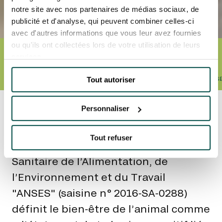
notre site avec nos partenaires de médias sociaux, de
publicité et d'analyse, qui peuvent combiner celles-ci
avec d'autres informations que vous leur avez fournies
ou qu'ils ont collectées lors de votre utilisation de leurs
Accueil
Bien-être équin
services.
BIEN-ÊTRE ÉQUIN
Tout autoriser
LA CHARTE
LES VIDÉOS
LES CONDITIONS DE VIE DU CHEVAL DE COURS
Personnaliser
Qu’est-ce que le bien-être
équin ?
Tout refuser
L’Agence Nationale de Sécurité
Sanitaire de l’Alimentation, de
l’Environnement et du Travail
"ANSES" (saisine n° 2016-SA-0288)
définit le bien-être de l’animal comme