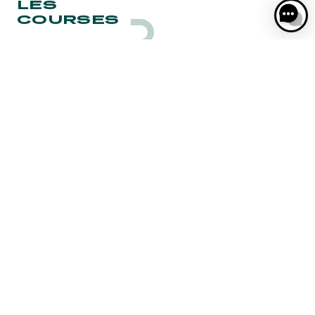
LES
masquant la douleur ou en augmentant
COURSES
artificiellement sa puissance.
Les vétérinaires agréés par la
Fédération Nationale des Courses
Hippiques sont là pour veiller au
respect de cette règle et ils sont
intransigeants.