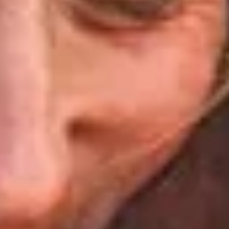
EVÉNEMENTS D'ENTREPRISE
EVÉNEMENTS D'ENTREPRISE
TOUTES NOS EXPERIENCES
Accès rapide
INFORMATIONS PRATIQUES
RESTAURATION
BTOB – ENTREPRISES
DRESS CODE