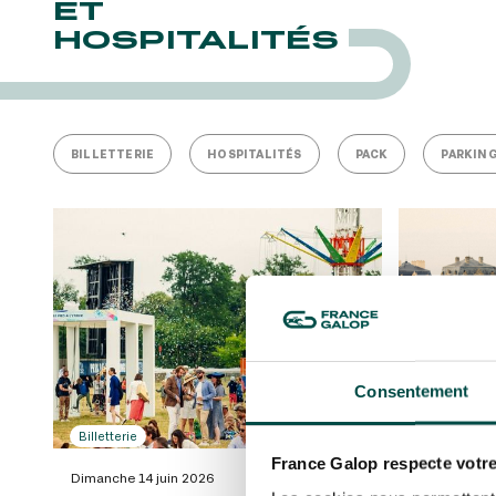
ET
HOSPITALITÉS
BILLETTERIE
HOSPITALITÉS
PACK
PARKIN
Consentement
Billetterie
Billetterie
France Galop respecte votre
Dimanche 14 juin 2026
Dimanche 14