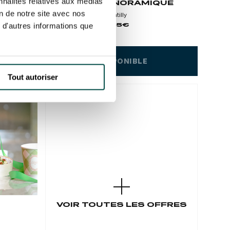
nnalités relatives aux médias
OLIES
TRIBUNE PANORAMIQUE
on de notre site avec nos
Hippodrome de Chantilly
Prenez de la hauteur pour vivre les courses
À PARTIR DE 35€
 d'autres informations que
!
bord de
ar & DJ
NON DISPONIBLE
Tout autoriser
NON DISPONIBLE
VOIR TOUTES LES OFFRES