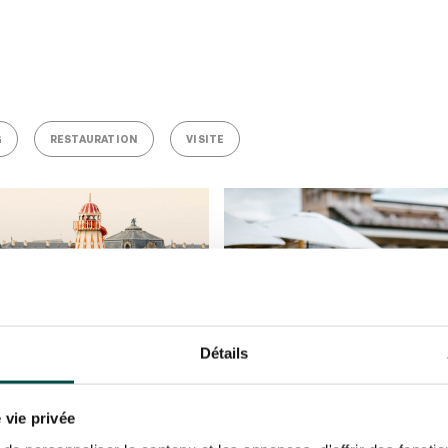
G
RESTAURATION
VISITE
Détails
Billetterie
 vie privée
 juin 2026
Dimanche 14 juin 2026