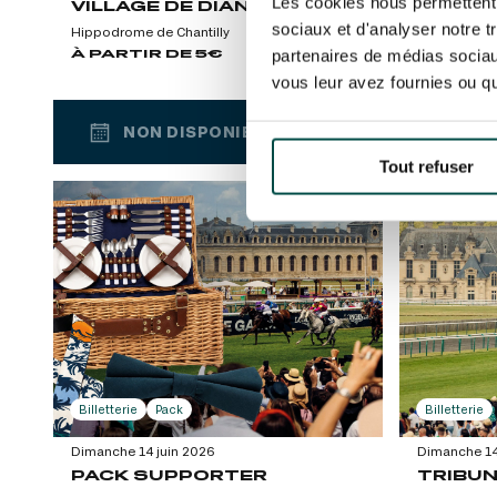
Les cookies nous permettent d
VILLAGE DE DIANE
ENTRÉ
DIANE
sociaux et d'analyser notre t
Hippodrome de Chantilly
Plongez dans l’ambiance festive du Village
À PARTIR DE 5€
Hippodrome 
partenaires de médias sociaux
de Diane ! Entrée gratuite pour les – 12 ans
Partagez u
À PARTI
vous leur avez fournies ou qu'
!
spectacle. 
!
NON DISPONIBLE
NO
Tout refuser
NON DISPONIBLE
NO
Billetterie
Pack
Billetterie
Dimanche 14 juin 2026
Dimanche 14
PACK SUPPORTER
TRIBUN