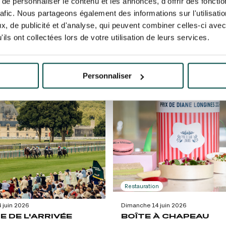
e personnaliser le contenu et les annonces, d'offrir des fonctio
E GÉNÉRALE 100%
OFFRE JEUNE - LES F
DE DIANE
rafic. Nous partageons également des informations sur l'utilisati
de Chantilly
Hippodrome de Chantilly
, de publicité et d'analyse, qui peuvent combiner celles-ci avec
ne journée animée au cœur du
R DE 20€
Amusez vous dans un espace en 
À PARTIR DE 25€
ils ont collectées lors de votre utilisation de leurs services.
Entrée gratuite pour les – 12 ans
piste privatisé avec animations, b
set
N DISPONIBLE
NON DISPONIBLE
Personnaliser
N DISPONIBLE
NON DISPONIBLE
Restauration
 juin 2026
Dimanche 14 juin 2026
E DE L'ARRIVÉE
BOÎTE À CHAPEAU