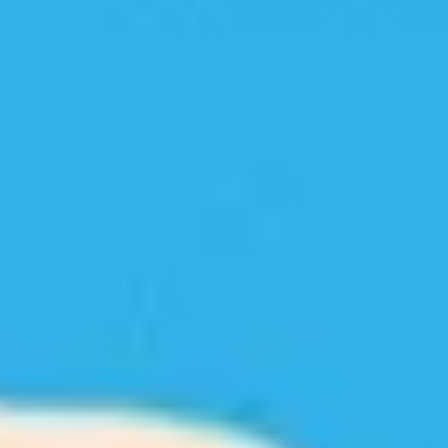
GRAND PRIX DE SAINT-CLOUD
JEUXDI BY PARISLONGCHAMP
JEUXDI BY PARISLONGCHAMP
LA GARDEN PARTY - CYGAMES GRAND PRIX DE PARIS -
14 JUILLET
LA GARDEN PARTY - CYGAMES GRAND PRIX DE PARIS -
14 JUILLET
TOUS NOS ÉVÉNEMENTS
OFFRES, PASS & ABONNEMENTS
ABONNEMENTS ANNUELS
ABONNEMENTS ANNUELS
JOURS DE COURSES
JOURS DE COURSES
PARKING
PARKING