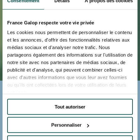
Consentement
Détails
À propos des cookies
France Galop respecte votre vie privée
Les cookies nous permettent de personnaliser le contenu
et les annonces, d'offrir des fonctionnalités relatives aux
médias sociaux et d'analyser notre trafic. Nous
partageons également des informations sur l'utilisation de
notre site avec nos partenaires de médias sociaux, de
publicité et d'analyse, qui peuvent combiner celles-ci
avec d'autres informations que vous leur avez fournies
ou qu'ils ont collectées lors de votre utilisation de leurs
LE DÉFI DES HARAS - GRAND
services.
STEEPLE-CHASE DE PARIS
Rendez-vous en mai 2027
Hippodrome d’AUTEUIL
Tout autoriser
ALERTE BILLETTERIE
Personnaliser