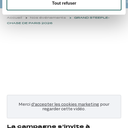
OFFRES BILLETTERIE ET HOSPITALITÉS
ANIMATIONS GRATUITES
COUR
Tout refuser
ALERTE BILLETTERIE
Accueil
Nos événements
GRAND STEEPLE-
CHASE DE PARIS 2026
Merci
d'accepter les cookies marketing
pour
regarder cette vidéo.
La campagne s’invite à