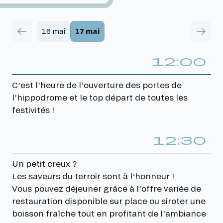
sont plus hauts et plus difficiles à franchir que
les obstacles présents lors des courses de
haies. Ils varient d’une course à une autre, mais
16 mai
17 mai
également d’un hippodrome à un autre.
12:00
C’est l’heure de l’ouverture des portes de
l’hippodrome et le top départ de toutes les
festivités !
12:30
Un petit creux ?
Les saveurs du terroir sont à l’honneur !
Vous pouvez déjeuner grâce à l’offre variée de
restauration disponible sur place ou siroter une
boisson fraîche tout en profitant de l’ambiance