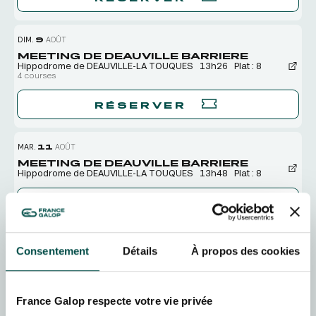
DIM.
9
AOÛT
MEETING DE DEAUVILLE BARRIERE
Hippodrome de DEAUVILLE-LA TOUQUES
13h26
Plat : 8
4 courses
RÉSERVER
MAR.
11
AOÛT
MEETING DE DEAUVILLE BARRIERE
Hippodrome de DEAUVILLE-LA TOUQUES
13h48
Plat : 8
RÉSERVER
JEU.
13
AOÛT
Consentement
Détails
À propos des cookies
MEETING DE DEAUVILLE BARRIERE
Hippodrome de DEAUVILLE-LA TOUQUES
15h33
Plat : 8
4 courses
France Galop respecte votre vie privée
RÉSERVER