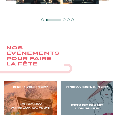
GRAND PRIX DE SAINT-CLOUD
JEUXDI BY PARISLONGCHAMP
JEUXDI BY PARISLONGCHAMP
LA GARDEN PARTY - CYGAMES GRAND PRIX DE PARIS -
14 JUILLET
LA GARDEN PARTY - CYGAMES GRAND PRIX DE PARIS -
14 JUILLET
TOUS NOS ÉVÉNEMENTS
NOS
ÉVÉNEMENTS
POUR FAIRE
LA FÊTE
OFFRES, PASS & ABONNEMENTS
ABONNEMENTS ANNUELS
ABONNEMENTS ANNUELS
RENDEZ-VOUS EN 2027
RENDEZ-VOUS EN JUIN 2027
JOURS DE COURSES
JOURS DE COURSES
JEUXDI BY
PRIX DE DIANE
PARISLONGCHAMP
LONGINES
PARKING
PARKING