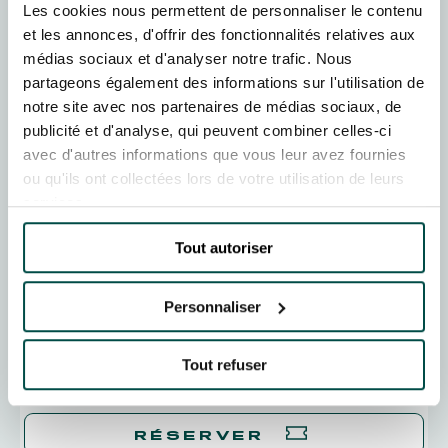
Les cookies nous permettent de personnaliser le contenu
et les annonces, d'offrir des fonctionnalités relatives aux
SAM.
15
AOÛT
médias sociaux et d'analyser notre trafic. Nous
MEETING DE DEAUVILLE BARRIERE
partageons également des informations sur l'utilisation de
Hippodrome de DEAUVILLE-LA TOUQUES
13h28
Plat : 8
5 courses
notre site avec nos partenaires de médias sociaux, de
publicité et d'analyse, qui peuvent combiner celles-ci
RÉSERVER
avec d'autres informations que vous leur avez fournies
ou qu'ils ont collectées lors de votre utilisation de leurs
services.
DIM.
16
AOÛT
MEETING DE DEAUVILLE BARRIERE
Hippodrome de DEAUVILLE-LA TOUQUES
13h28
Plat : 8
Tout autoriser
5 courses
RÉSERVER
Personnaliser
MAR.
18
AOÛT
Tout refuser
MEETING DE DEAUVILLE BARRIERE
Hippodrome de DEAUVILLE-LA TOUQUES
13h48
Plat : 8
RÉSERVER