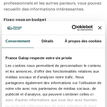
GRAND PRIX DE SAINT-CLOUD
professionnels et les autres parieurs, vous pouvez
recueillir des informations intéressantes.
JEUXDI BY PARISLONGCHAMP
JEUXDI BY PARISLONGCHAMP
Fixez-vous un budget
LA GARDEN PARTY - CYGAMES GRAND PRIX DE PARIS -
Prévoyez une somme maximale à ne pas dépasser
14 JUILLET
LA GARDEN PARTY - CYGAMES GRAND PRIX DE PARIS -
pour vos mises et respectez cette limite.
14 JUILLET
TOUS NOS ÉVÉNEMENTS
Consentement
Détails
À propos des cookies
Déterminez une limite
Décidez pendant combien de temps vous pouvez
vous permettre de jouer. Lorsque vous avez atteint
France Galop respecte votre vie privée
cette limite, arrêtez de jouer.
OFFRES, PASS & ABONNEMENTS
Les cookies nous permettent de personnaliser le contenu
Gagner n’est pas garanti
et les annonces, d'offrir des fonctionnalités relatives aux
N’oubliez pas, les courses sont un sport… Et
ABONNEMENTS ANNUELS
médias sociaux et d'analyser notre trafic. Nous
ABONNEMENTS ANNUELS
comme tout sport, les résultats ne sont jamais
partageons également des informations sur l'utilisation de
sûrs à 100%.
notre site avec nos partenaires de médias sociaux, de
JOURS DE COURSES
JOURS DE COURSES
publicité et d'analyse, qui peuvent combiner celles-ci
avec d'autres informations que vous leur avez fournies
PARKING
ou qu'ils ont collectées lors de votre utilisation de leurs
PARKING