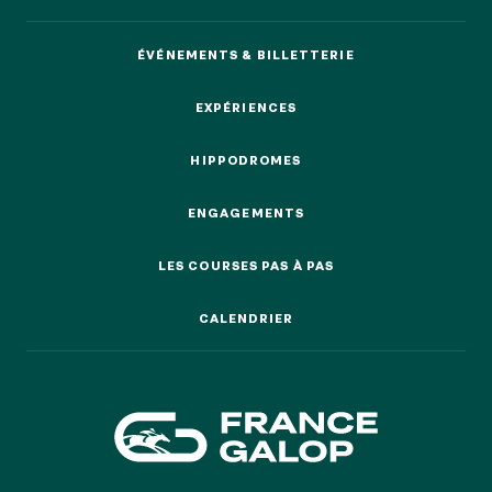
EVÉNEMENTS D'ENTREPRISE
EVÉNEMENTS D'ENTREPRISE
ÉVÉNEMENTS & BILLETTERIE
TOUTES NOS EXPERIENCES
ÉVÉNEMENTS & BILLETTERIE
EXPÉRIENCES
EXPÉRIENCES
Accès rapide
HIPPODROMES
INFORMATIONS PRATIQUES
HIPPODROMES
ENGAGEMENTS
RESTAURATION
ENGAGEMENTS
LES COURSES PAS À PAS
LES COURSES PAS À PAS
BTOB – ENTREPRISES
CALENDRIER
CALENDRIER
DRESS CODE