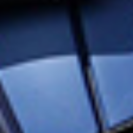
GRAND PRIX DE SAINT-CLOUD
JEUXDI BY PARISLONGCHAMP
JEUXDI BY PARISLONGCHAMP
LA GARDEN PARTY - CYGAMES GRAND PRIX DE PARIS -
14 JUILLET
LA GARDEN PARTY - CYGAMES GRAND PRIX DE PARIS -
14 JUILLET
TOUS NOS ÉVÉNEMENTS
OFFRES, PASS & ABONNEMENTS
ABONNEMENTS ANNUELS
ABONNEMENTS ANNUELS
JOURS DE COURSES
JOURS DE COURSES
PARKING
PARKING