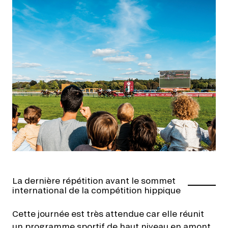
Les Arc Races, un ticket
La dernière répétition avant le sommet
international de la compétition hippique
pour la légende !
Cette journée est très attendue car elle réunit
Les Qatar Arc Trials font partie du circuit des Arc
un programme sportif de haut niveau en amont