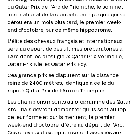
Races, une sélection des plus belles courses
du
Qatar Prix de l’Arc de Triomphe
, le
sommet
françaises offrant aux vainqueurs un véritable
international de la compétition hippique
qui se
sésame, une « Wild Card » pour le Qatar Prix de
déroulera un mois plus tard, le premier week-
l’Arc de Triomphe, la course mythique du galop
end d’octobre, sur ce même hippodrome.
mondial.
L’élite des chevaux français et internationaux
À travers 8 épreuves prestigieuses, France
sera au départ de ces ultimes préparatoires à
Galop propose un parcours captivant jusqu’à
l’Arc dont les prestigieux Qatar Prix Vermeille,
l’Arc, avec à la clé un accès direct à la « coupe
Qatar Prix Niel et Qatar Prix Foy.
du monde des pur-sang » et le remboursement
des frais d’engagement. Un dispositif inédit
Ces grands prix se disputent sur la distance
pour vous faire vibrer tout au long de la saison.
reine de 2400 mètres, identique à celle du
réputé Qatar Prix de l’Arc de Triomphe.
L’aventure démarre… Cap sur l’Arc !
Les champions inscrits au programme des Qatar
En savoir +
Arc Trials devront démontrer qu’ils sont au top
de leur forme et qu’ils méritent, le premier
week-end d’octobre, d’être au départ de l’Arc.
Ces chevaux d’exception seront associés aux