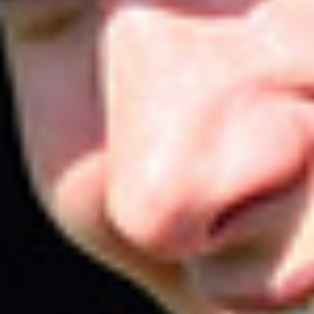
EVÉNEMENTS D'ENTREPRISE
EVÉNEMENTS D'ENTREPRISE
TOUTES NOS EXPERIENCES
Accès rapide
INFORMATIONS PRATIQUES
RESTAURATION
BTOB – ENTREPRISES
DRESS CODE