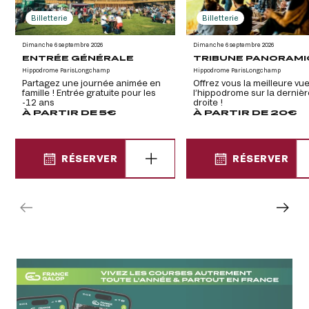
Billetterie
Billetterie
Dimanche 6 septembre 2026
Dimanche 6 septembre 2026
ENTRÉE GÉNÉRALE
TRIBUNE PANORAM
Hippodrome ParisLongchamp
Hippodrome ParisLongchamp
Partagez une journée animée en
Offrez vous la meilleure vu
famille ! Entrée gratuite pour les
l’hippodrome sur la dernièr
-12 ans
droite !
À PARTIR DE 5€
À PARTIR DE 20€
RÉSERVER
RÉSERVER
RÉSERVER
RÉSERVER