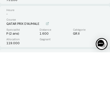
-
QATAR PRIX D'AUMALE
P (2 ans)
1.600
GR.II
119.000
-
QATAR PRIX NIEL
P (3 ans)
2.400
GR.II
119.000
-
QATAR PRIX DU MOULIN DE LONGCHAMP