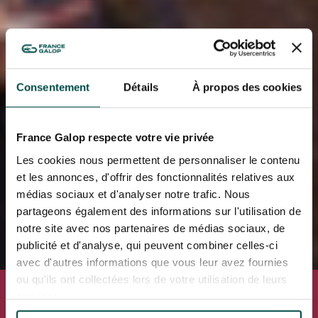
Consentement
Détails
À propos des cookies
France Galop respecte votre vie privée
Les cookies nous permettent de personnaliser le contenu
et les annonces, d'offrir des fonctionnalités relatives aux
médias sociaux et d'analyser notre trafic. Nous
partageons également des informations sur l'utilisation de
notre site avec nos partenaires de médias sociaux, de
publicité et d'analyse, qui peuvent combiner celles-ci
avec d'autres informations que vous leur avez fournies
ou qu'ils ont collectées lors de votre utilisation de leurs
QATAR ARC TRIALS
services.
Dimanche 6 septembre 2026
Hippodrome PARISLONGCHAMP