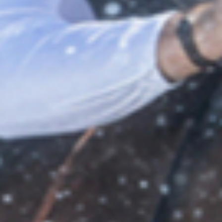
GRAND PRIX DE SAINT-CLOUD
JEUXDI BY PARISLONGCHAMP
JEUXDI BY PARISLONGCHAMP
LA GARDEN PARTY - CYGAMES GRAND PRIX DE PARIS -
14 JUILLET
LA GARDEN PARTY - CYGAMES GRAND PRIX DE PARIS -
14 JUILLET
TOUS NOS ÉVÉNEMENTS
OFFRES, PASS & ABONNEMENTS
ABONNEMENTS ANNUELS
ABONNEMENTS ANNUELS
JOURS DE COURSES
JOURS DE COURSES
PARKING
PARKING