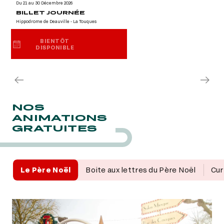
Du 21 au 30 Décembre 2026
BILLET JOURNÉE
Hippodrome de Deauville - La Touques
BIENTÔT
DISPONIBLE
BIENTÔT
NOS
DISPONIBLE
ANIMATIONS
GRATUITES
Le Père Noël
Boite aux lettres du Père Noël
Cur