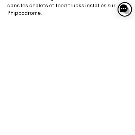
dans les chalets et food trucks installés sur
l’hippodrome.
Faites une pause gourmande au Bar du Hall !
Il vous accueille sur toutes les dates d’ouverture
de l’hippodrome.
Le restaurant panoramique de l’hippodrome,
La Toque by Barrière.
Ouvert sur toutes les dates durant ce Meeting
d’hiver.
Réservations au : 02 31 14 20 53 (le jour même)
ou au 02 31 14 31 14 (en amont de votre venue).
ACCÈS ET
TRANSPORTS