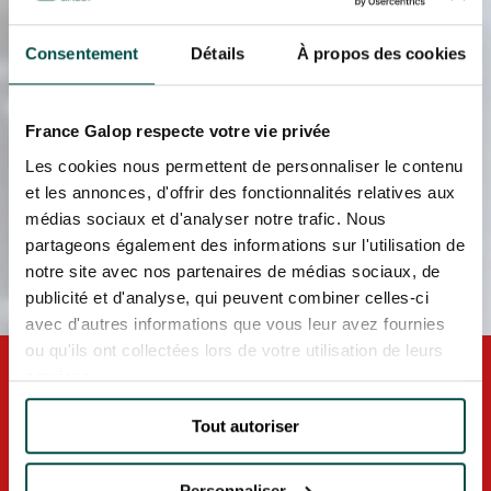
Consentement
Détails
À propos des cookies
France Galop respecte votre vie privée
Les cookies nous permettent de personnaliser le contenu
et les annonces, d'offrir des fonctionnalités relatives aux
médias sociaux et d'analyser notre trafic. Nous
partageons également des informations sur l'utilisation de
notre site avec nos partenaires de médias sociaux, de
publicité et d'analyse, qui peuvent combiner celles-ci
avec d'autres informations que vous leur avez fournies
ou qu'ils ont collectées lors de votre utilisation de leurs
NOËL MAGIQUE À
services.
L'HIPPODROME
Du 20 décembre au 2 janvier 2026
Hippodrome de DEAUVILLE-LA TOUQUES
Tout autoriser
JE RÉSERVE
Personnaliser