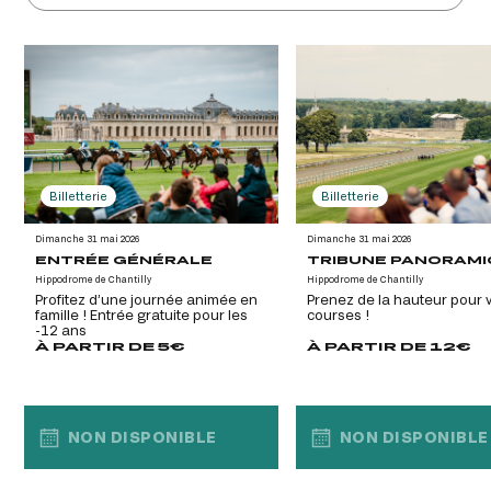
Billetterie
Billetterie
Dimanche 31 mai 2026
Dimanche 31 mai 2026
ENTRÉE GÉNÉRALE
TRIBUNE PANORAM
Hippodrome de Chantilly
Hippodrome de Chantilly
Profitez d’une journée animée en
Prenez de la hauteur pour v
famille ! Entrée gratuite pour les
courses !
-12 ans
À PARTIR DE 5€
À PARTIR DE 12€
NON DISPONIBLE
NON DISPONIBLE