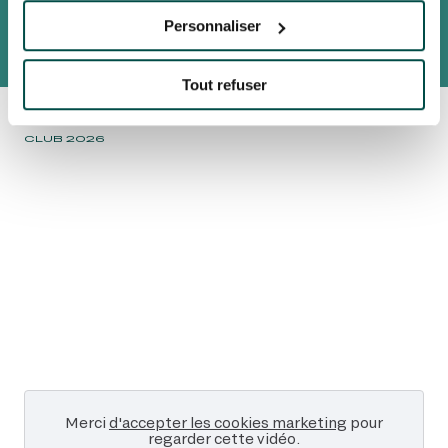
ALERTE BILLETTERIE
Personnaliser
OFFRES BILLETTERIE
ANIMATIONS GRATUITES
HORAIRES
COURSES
Tout refuser
ALERTE BILLETTERIE
Accueil
Nos événements
QATAR PRIX DU JOCKEY
CLUB 2026
Merci
d'accepter les cookies marketing
pour
regarder cette vidéo.