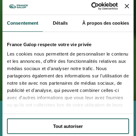
Consentement
Détails
À propos des cookies
France Galop respecte votre vie privée
Les cookies nous permettent de personnaliser le contenu
et les annonces, d'offrir des fonctionnalités relatives aux
médias sociaux et d'analyser notre trafic. Nous
partageons également des informations sur l'utilisation de
notre site avec nos partenaires de médias sociaux, de
publicité et d'analyse, qui peuvent combiner celles-ci
avec d'autres informations que vous leur avez fournies
ou qu'ils ont collectées lors de votre utilisation de leurs
QATAR PRIX DU JOCKEY CLUB
services.
Rendez-vous en 2027
Hippodrome de CHANTILLY
Tout autoriser