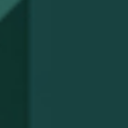
GRAND PRIX DE SAINT-CLOUD
JEUXDI BY PARISLONGCHAMP
JEUXDI BY PARISLONGCHAMP
LA GARDEN PARTY - CYGAMES GRAND PRIX DE PARIS -
14 JUILLET
LA GARDEN PARTY - CYGAMES GRAND PRIX DE PARIS -
14 JUILLET
TOUS NOS ÉVÉNEMENTS
OFFRES, PASS & ABONNEMENTS
ABONNEMENTS ANNUELS
ABONNEMENTS ANNUELS
JOURS DE COURSES
JOURS DE COURSES
PARKING
PARKING