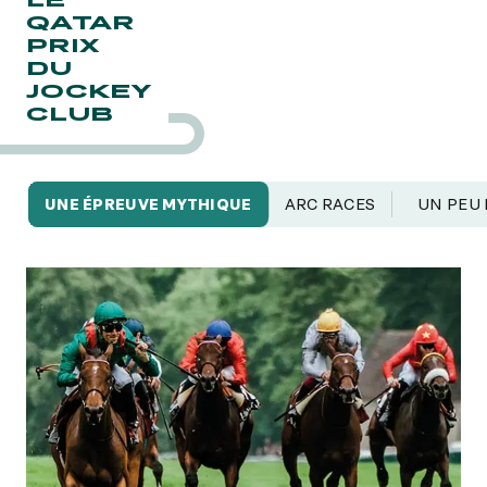
QATAR
PRIX
DU
JOCKEY
CLUB
UNE ÉPREUVE MYTHIQUE
ARC RACES
UN PEU 